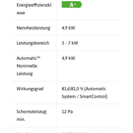
Energieeffizienzkl
asse
Nennheizleistung
4,9 kW
Leistungsbereich
3 - 7 kW
Automatic™
4,9 kW
Nominelle
Leistung
Wirkungsgrad
81,6|81,0 % (Automatic
System / SmartControl)
Schornsteinzug:
12 Pa
min.