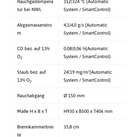
Rauchgastempera
312|324 °C (Automatic
tur bei NWL
System / SmartControl)
Abgasmassenstro
4,1|4,0 g/s (Automatic
m
System / SmartControl)
CO bez. auf 13%
0,08|0,06 %(Automatic
O
System / SmartControl)
2
Staub bez. auf
24|19 mg/m³(Automatic
13% O
System / SmartControl)
2
Rauchabgang
Ø 150 mm
Maße H x B x T
H930 x B500 x T406 mm
Brennkammerbrei
35,8 cm
te