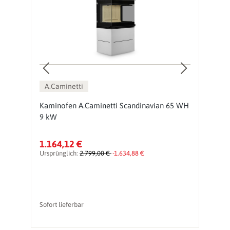
A.Caminetti
Kaminofen A.Caminetti Scandinavian 65 WH
K
9 kW
9
1.164,12 €
1
Ursprünglich:
2.799,00 €
-1.634,88 €
Ur
Sofort lieferbar
So