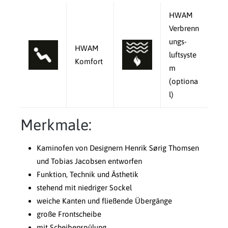
HWAM
Verbrenn
ungs-
HWAM
luftsyste
Komfort
m
(optiona
l)
Merkmale:
Kaminofen von Designern Henrik Sørig Thomsen
und Tobias Jacobsen entworfen
Funktion, Technik und Ästhetik
stehend mit niedriger Sockel
weiche Kanten und fließende Übergänge
große Frontscheibe
mit Scheibenspülung