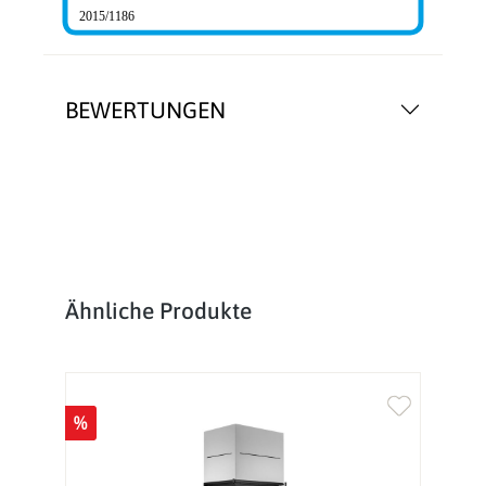
2015/1186
BEWERTUNGEN
Produktgalerie überspringen
Ähnliche Produkte
%
%