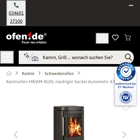
alt springen
034601
27100
Kamin
Schwedenofen
Kaminofen HWAM 4520c niedriger Sockel Automatic 4,9 kW