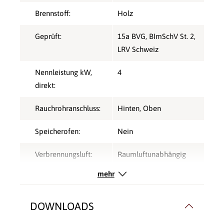
Brennstoff:
Holz
Geprüft:
15a BVG
, BImSchV St. 2
,
LRV Schweiz
Nennleistung kW,
4
direkt:
Rauchrohranschluss:
Hinten
, Oben
Speicherofen:
Nein
Verbrennungsluft:
Raumluftunabhängig
mehr
Verglasung:
Front
Verkleidungsmaterial:
Stahl
DOWNLOADS
Wärmetransport:
Luftführend