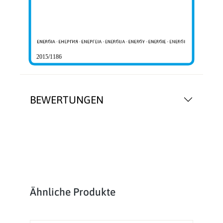
2015/1186
BEWERTUNGEN
Produktgalerie überspringen
Ähnliche Produkte