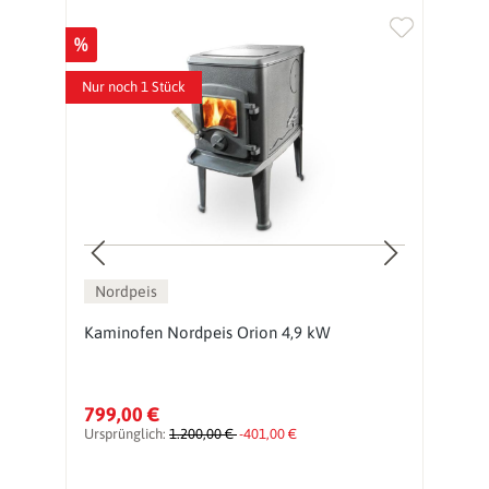
%
%
Nur noch 1 Stück
Nordpeis
Kaminofen Nordpeis Orion 4,9 kW
K
799,00 €
1
Ursprünglich:
1.200,00 €
-401,00 €
Ur