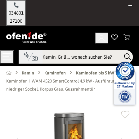
alt springen
034601
27100
Kamin
Kaminofen
Kaminofen bis 5 kW
Kaminofen HWAM 4520 SmartControl 4,9 kW - Ausführung: 4520c
niedriger Sockel, Korpus Grau, Gussrahmentür