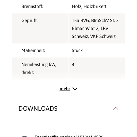
Brennstoff:
Holz
, Holzbrikett
Geprüft:
15a BVG
, BImSchV St. 2
,
BlmSchV St 2
, LRV
Schweiz
, VKF Schweiz
Maßeinheit:
Stück
Nennleistung kW,
4
direkt:
Rauchrohranschluss:
Hinten
, Oben
mehr
Rauchrohr Ø:
150mm
DOWNLOADS
Speicherofen:
Nein
Verbrennungsluft:
Raumluftunabhängig
,
Raumluftunabhängig