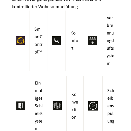
kontrollierter Wohnraumbelüftung.
Ver
bre
Sm
Ko
nnu
artC
mfo
ngsl
ontr
rt
ufts
ol™
yste
m
Ein
mal
Sch
Ko
iges
eib
nve
Schl
ens
kti
ießs
pül
on
yste
ung
m