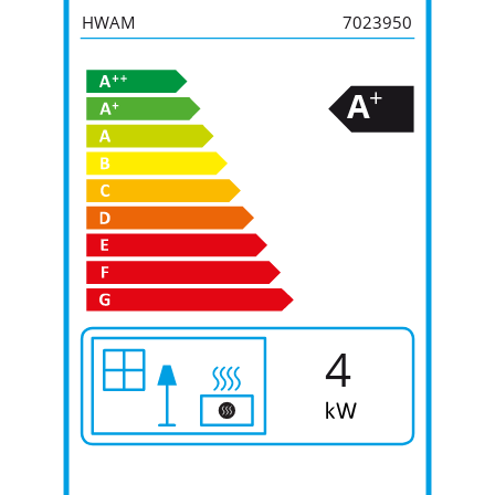
HWAM
7023950
+
A
4