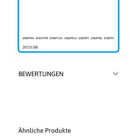
2015/1186
BEWERTUNGEN
Produktgalerie überspringen
Ähnliche Produkte