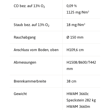
CO bez. auf 13% O
0,09 %
2
1125 mg/Nm³
Staub bez. auf 13% O
18 mg/Nm³
2
Rauchabgang
Ø 150 mm
Anschluss vom Boden, oben
H109,6 cm
Abmessungen
H1508/B600/T442
mm
Brennkammerbreite
38 cm
Gewicht
HWAM 3660c
Speckstein 282 kg
HWAM 3660m