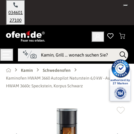
alt springen
034601
27100
Kamin
Schwedenofen
Kaminofen HWAM 3660 Autopilot Naturstein 6,0 kW - Ausführung:
HWAM 3660c Speckstein, Korpus Schwarz