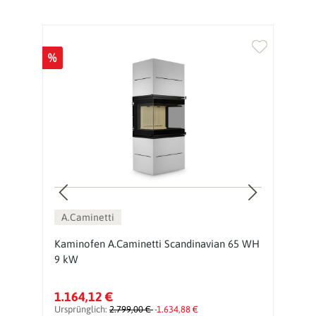
%
%
A.Caminetti
Kaminofen A.Caminetti Scandinavian 65 WH
K
9 kW
9
1.164,12 €
1
Ursprünglich:
2.799,00 €
-1.634,88 €
Ur