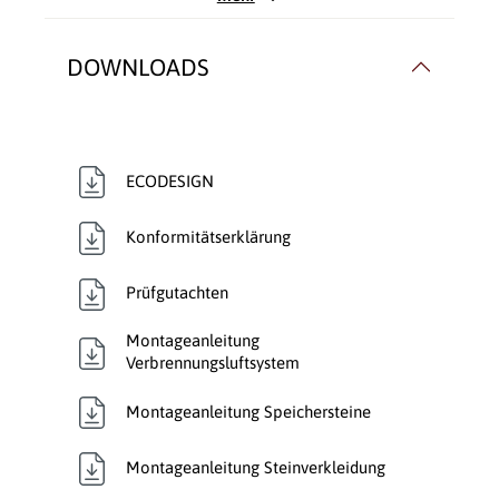
Rauchrohranschluss:
Hinten
, Oben
DOWNLOADS
Rauchrohr Ø:
150mm
Speicherofen:
Ja
ECODESIGN
Typ:
Speicherofen
Konformitätserklärung
Verbrennungsluft:
Raumluftunabhängig-
DIBt
Prüfgutachten
Verglasung:
Front
, Panoramaglas
Montageanleitung
Verbrennungsluftsystem
Verkleidungsmaterial:
Speckstein
Montageanleitung Speichersteine
Wärmetransport:
Luftführend
Montageanleitung Steinverkleidung