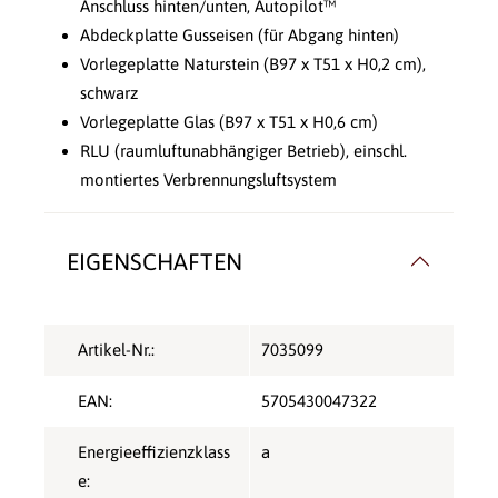
Anschluss hinten/unten, Autopilot™
Abdeckplatte Gusseisen (für Abgang hinten)
Vorlegeplatte Naturstein (B97 x T51 x H0,2 cm),
schwarz
Vorlegeplatte Glas (B97 x T51 x H0,6 cm)
RLU (raumluftunabhängiger Betrieb), einschl.
montiertes Verbrennungsluftsystem
EIGENSCHAFTEN
Artikel-Nr.:
7035099
EAN:
5705430047322
Energieeffizienzklass
a
e: