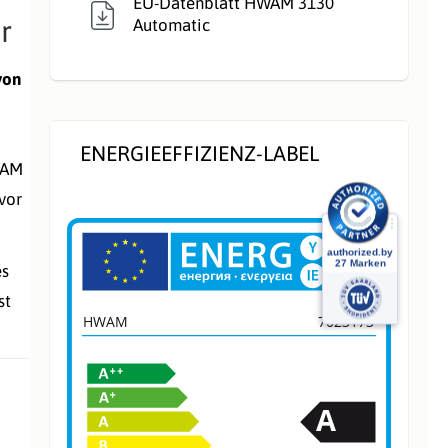
EU-Datenblatt HWAM 3130
r
Automatic
Verkleidungsmate
Stahl
rial:
von
Wärmetransport:
Luftführend
ENERGIEEFFIZIENZ-LABEL
WAM
vor
es
st
HWAM
7023173
A