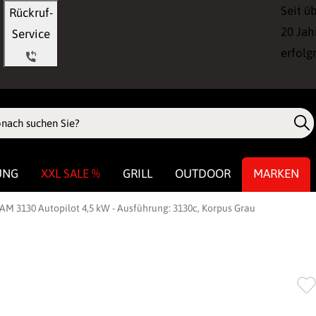
Seit ü
Rückruf-
20 Jah
Service
erfolg
UNG
XXL SALE %
GRILL
OUTDOOR
MARKEN
 3130 Autopilot 4,5 kW - Ausführung: 3130c, Korpus Grau