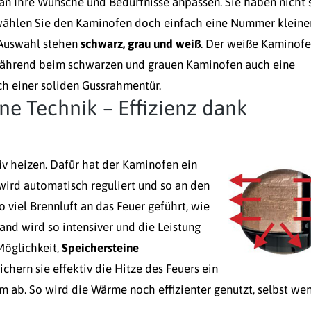
an Ihre Wünsche und Bedürfnisse anpassen. Sie haben nicht 
wählen Sie den Kaminofen doch einfach
eine Nummer kleine
 Auswahl stehen
schwarz, grau und weiß
. Der weiße Kaminof
, während beim schwarzen und grauen Kaminofen auch eine
ch einer soliden Gussrahmentür.
e Technik – Effizienz dank
v heizen. Dafür hat der Kaminofen ein
wird automatisch reguliert und so an den
viel Brennluft an das Feuer geführt, wie
and wird so intensiver und die Leistung
Möglichkeit,
Speichersteine
hern sie effektiv die Hitze des Feuers ein
m ab. So wird die Wärme noch effizienter genutzt, selbst we