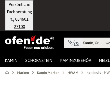
Persönliche
springen
Zur Hauptnavigation springen
Fachberatung
034601
27100
KAMIN
SCHORNSTEIN
KAMINZUBEHÖR
HEIZ
Kaminofen HWAM
Marken
Kamin Marken
HWAM