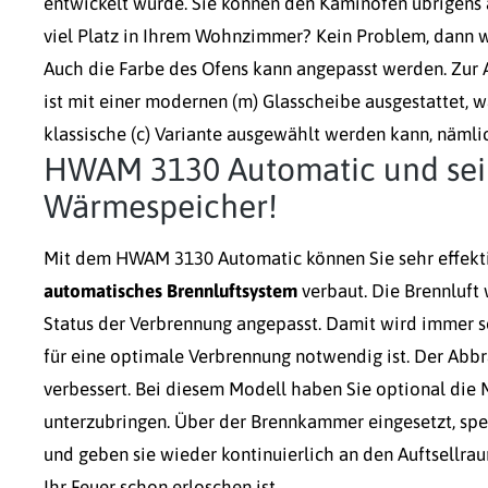
entwickelt wurde. Sie können den Kaminofen übrigens 
viel Platz in Ihrem Wohnzimmer? Kein Problem, dann 
Auch die Farbe des Ofens kann angepasst werden. Zur
ist mit einer modernen (m) Glasscheibe ausgestattet
klassische (c) Variante ausgewählt werden kann, nämli
HWAM 3130 Automatic und sein
Wärmespeicher!
Mit dem HWAM 3130 Automatic können Sie sehr effekti
automatisches Brennluftsystem
verbaut. Die Brennluft 
Status der Verbrennung angepasst. Damit wird immer so 
für eine optimale Verbrennung notwendig ist. Der Abbr
verbessert. Bei diesem Modell haben Sie optional die 
unterzubringen. Über der Brennkammer eingesetzt, speic
und geben sie wieder kontinuierlich an den Auftsellrau
Ihr Feuer schon erloschen ist.