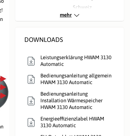
so
Schweiz
r
!
mehr
en
Maßeinheit:
Stück
Nennleistung kW,
4
DOWNLOADS
direkt:
Leistungserklärung HWAM 3130
Rauchrohranschlu
Hinten
, Oben
Automatic
ss:
Bedienungsanleitung allgemein
HWAM 3130 Automatic
Rauchrohr Ø:
150mm
Bedienungsanleitung
Installation Wärmespeicher
Speicherofen:
Nein
HWAM 3130 Automatic
Verbrennungsluft:
Raumluftunabhängig
Energieeffizienzlabel HWAM
3130 Automatic
nn
Verglasung:
Front