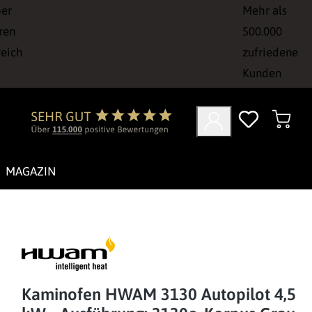
ber
Mehr als
ren
500.000
reich
zufriedene
Kunden
MAGAZIN
Kaminofen HWAM 3130 Autopilot 4,5