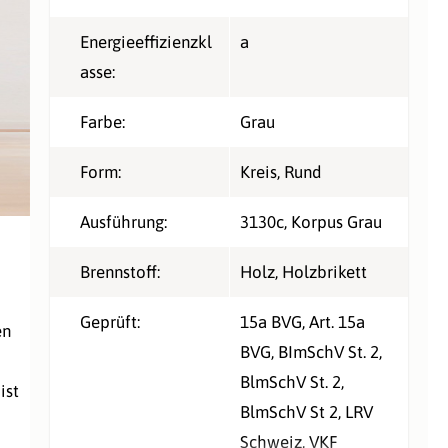
Energieeffizienzkl
a
asse:
Farbe:
Grau
Form:
Kreis
, Rund
Ausführung:
3130c, Korpus Grau
Brennstoff:
Holz
, Holzbrikett
Geprüft:
15a BVG
, Art. 15a
en
BVG
, BImSchV St. 2
,
BlmSchV St. 2
,
ist
BlmSchV St 2
, LRV
Schweiz
, VKF