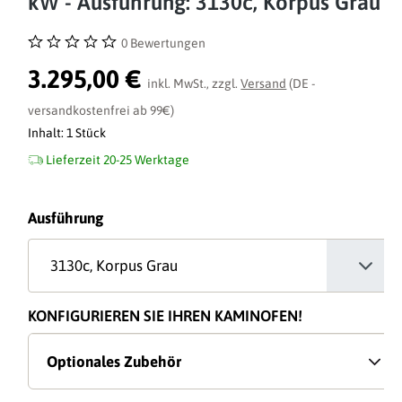
kW - Ausführung: 3130c, Korpus Grau
0 Bewertungen
Durchschnittliche Bewertung von 0 von 5 Sternen
3.295,00 €
inkl. MwSt., zzgl.
Versand
(DE -
versandkostenfrei ab 99€)
Inhalt:
1 Stück
Lieferzeit 20-25 Werktage
auswählen
Ausführung
KONFIGURIEREN SIE IHREN KAMINOFEN!
Optionales Zubehör