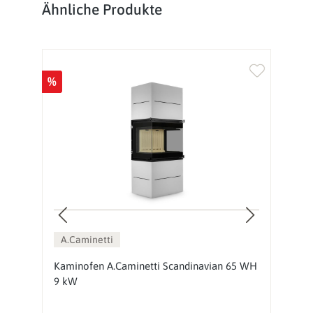
Produktgalerie überspringen
Ähnliche Produkte
%
%
A.Caminetti
Kaminofen A.Caminetti Scandinavian 65 WH
K
9 kW
9