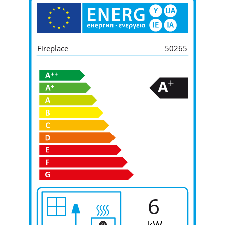
Fireplace
50265
+
A
6