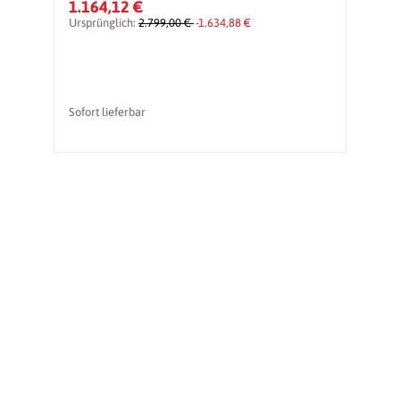
1.164,12 €
1
Ursprünglich:
2.799,00 €
-1.634,88 €
Ur
Sofort lieferbar
So