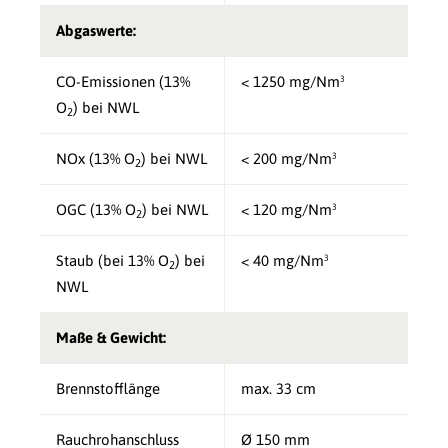
Abgaswerte:
CO-Emissionen (13%
< 1250 mg/Nm³
O
) bei NWL
2
NOx (13% O
) bei NWL
< 200 mg/Nm³
2
OGC (13% O
) bei NWL
< 120 mg/Nm³
2
Staub (bei 13% O
) bei
< 40 mg/Nm³
2
NWL
Maße & Gewicht:
Brennstofflänge
max. 33 cm
Rauchrohanschluss
Ø 150 mm