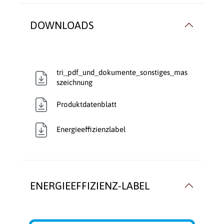
Nennleistung kW,
6
direkt:
DOWNLOADS
Rauchrohranschluss:
Hinten
, Oben
Rauchrohr Ø:
150mm
tri_pdf_und_dokumente_sonstiges_mas
szeichnung
Speicherofen:
Nein
Produktdatenblatt
Typ:
Kaminofen
Energieeffizienzlabel
Verbrennungsluft:
Raumluftunabhängig
Verglasung:
Front
Verkleidungsmaterial:
Speckstein
ENERGIEEFFIZIENZ-LABEL
Wärmetransport:
Luftführend