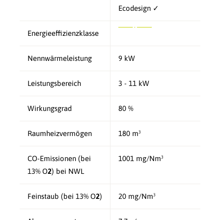
Ecodesign ✓
Energieeffizienzklasse
Nennwärmeleistung
9 kW
Leistungsbereich
3 - 11 kW
Wirkungsgrad
80 %
Raumheizvermögen
180 m³
CO-Emissionen (bei
1001 mg/Nm³
13% O
2
) bei NWL
Feinstaub (bei 13% O
2
)
20 mg/Nm³