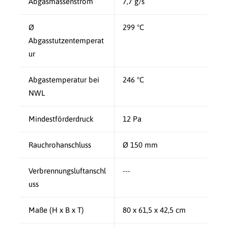
Abgasmassenstrom
7,7 g/s
Ø
299 °C
Abgasstutzentemperat
ur
Abgastemperatur bei
246 °C
NWL
Mindestförderdruck
12 Pa
Rauchrohanschluss
Ø 150 mm
Verbrennungsluftanschl
---
uss
Maße (H x B x T)
80 x 61,5 x 42,5 cm