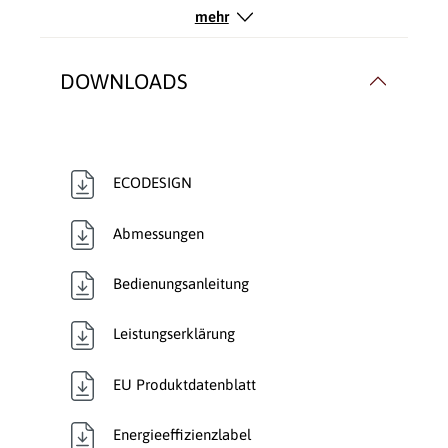
mehr
Typ:
Kaminofen
Verbrennungsluft:
Raumluftabhängig
DOWNLOADS
Verglasung:
Front
Wärmetransport:
Luftführend
ECODESIGN
Abmessungen
Bedienungsanleitung
Leistungserklärung
EU Produktdatenblatt
Energieeffizienzlabel