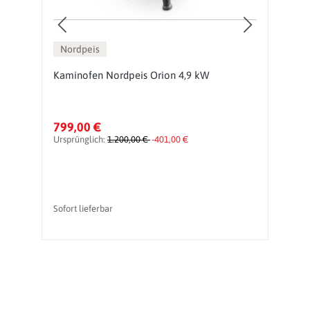
Nordpeis
Kaminofen Nordpeis Orion 4,9 kW
K
799,00 €
1
Ursprünglich:
1.200,00 €
-401,00 €
Ur
Sofort lieferbar
So