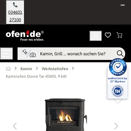
alt springen
034601
27100
Kamin
Werkstattofen
Kaminofen Dovre Tai 45WD, 9 kW