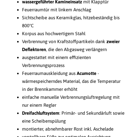
wassergeführter Kamineinsatz
mit Klapptür
Feuerraumtür mit linkem Anschlag
Sichtscheibe aus Keramikglas, hitzebeständig bis
800°C
Korpus aus hochwertigem Stahl
Verbrennung von Kraftstoffpartikeln dank
zweier
Deflektoren
, die den Abgasweg verlängern
ausgestattet mit einem effizienten
Verbrennungsprozess
Feuerraumauskleidung aus
Acumotte
-
wärmespeicherndes Material, das die Temperatur
in der Brennkammer erhöht
einfache manuelle Verbrennungsluftregelung mit
nur einem Regler
Dreifachluftsystem
: Primär- und Sekundärluft sowie
eine Scheibenspülung
montierter, abnehmbarer Rost inkl. Aschelade
verstellbare Füße zur optimalen Ausrichtung