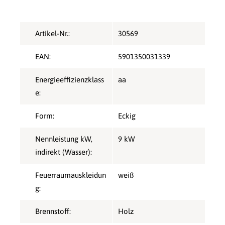
Artikel-Nr.:
30569
EAN:
5901350031339
Energieeffizienzklass
aa
e:
Form:
Eckig
Nennleistung kW,
9 kW
indirekt (Wasser):
Feuerraumauskleidun
weiß
g:
Brennstoff:
Holz