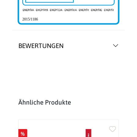
2015/1186
BEWERTUNGEN
Produktgalerie überspringen
Ähnliche Produkte
%
%