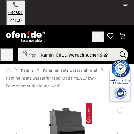
alt springen
034601
27100
Kamin
Kamineinsatz wasserführend
Kamineinsatz wasserführend Kratki MBA 17 kW -
Feuerraumauskleidung: weiß