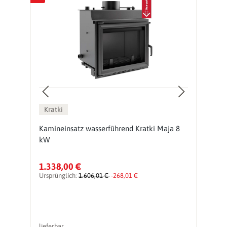
Kratki
Kamineinsatz wasserführend Kratki Maja 8
K
kW
8
1.338,00 €
2
Ursprünglich:
1.606,01 €
-268,01 €
Ur
lieferbar
li