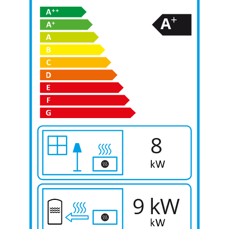
+
A
8
9 kW