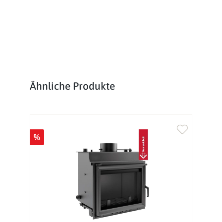
Produktgalerie überspringen
Ähnliche Produkte
%
%