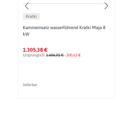
Kratki
Kamineinsatz wasserführend Kratki Maja 8
K
kW
8
1.305,38 €
2
Ursprünglich:
1.606,01 €
-300,63 €
Ur
lieferbar
li