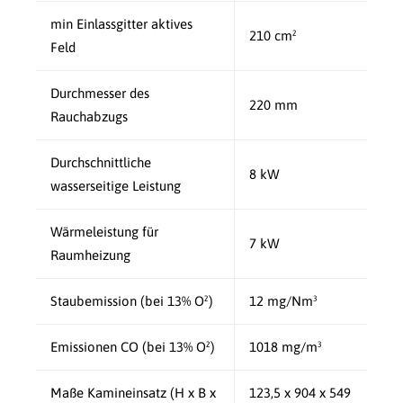
min Einlassgitter aktives
210 cm²
Feld
Durchmesser des
220 mm
Rauchabzugs
Durchschnittliche
8 kW
wasserseitige Leistung
Wärmeleistung für
7 kW
Raumheizung
Staubemission (bei 13% O²)
12 mg/Nm³
Emissionen CO (bei 13% O²)
1018 mg/m³
Maße Kamineinsatz (H x B x
123,5 x 904 x 549