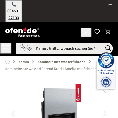
alt springen
034601
27100
Kamin
Kamineinsatz wasserführend
Kamineinsatz wasserführend Kratki Amelia mit Schiebetür 15 kW