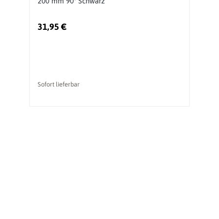
200 mm 90° Schwarz
m
31,95 €
1
Sofort lieferbar
So