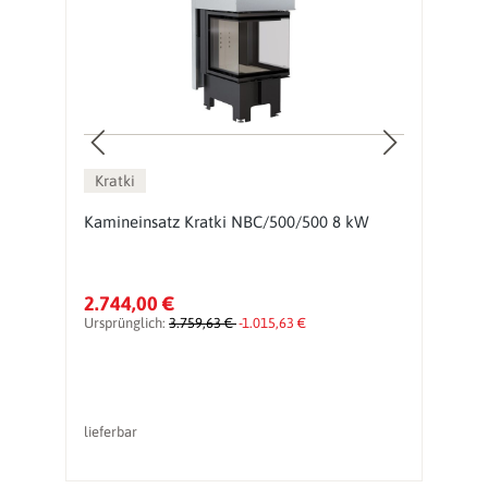
Kratki
W
Kamineinsatz Kratki NBC/500/500 8 kW
E
2.744,00 €
1
Ursprünglich:
3.759,63 €
-1.015,63 €
Ur
lieferbar
li