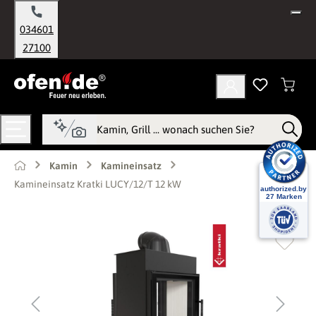
alt springen
034601
27100
Kamin
Kamineinsatz
Kamineinsatz Kratki LUCY/12/T 12 kW