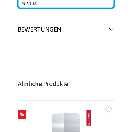
2015/1186
BEWERTUNGEN
Produktgalerie überspringen
Ähnliche Produkte
%