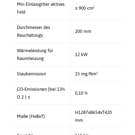
Min Einlassgitter aktives
≥ 900 cm²
Feld
Durchmesser des
200 mm
Rauchabzugs
Wärmeleistung für
12 kW
Raumheizung
Staubemission
15 mg/Nm³
CO-Emissionen (bei 13%
0,10 %
O 2 ) ≤
H1287xB654xT420
Maße (HxBxT)
mm