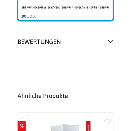
2015/1186
BEWERTUNGEN
Produktgalerie überspringen
Ähnliche Produkte
%