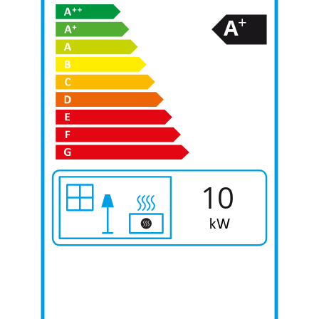
+
A
10