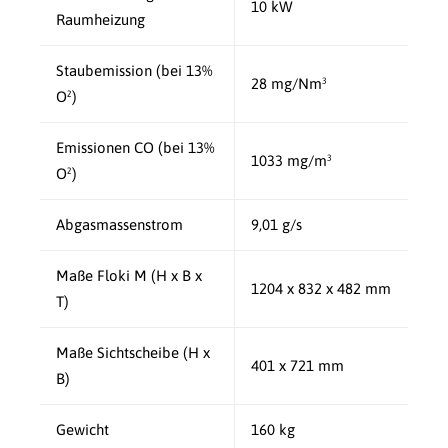
10 kW
Raumheizung
Staubemission (bei 13%
28 mg/Nm³
O²)
Emissionen CO (bei 13%
1033 mg/m³
O²)
Abgasmassenstrom
9,01 g/s
Maße Floki M (H x B x
1204 x 832 x 482 mm
T)
Maße Sichtscheibe (H x
401 x 721 mm
B)
Gewicht
160 kg