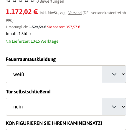
0 Bewertungen
Durchschnittliche Bewertung von 0 von 5 Sternen
1.172,02 €
inkl. MwSt., zzgl.
Versand
(DE - versandkostenfrei ab
99€)
Ursprünglich:
1.529,59 €
Sie sparen: 357,57 €
Inhalt:
1 Stück
Lieferzeit 10-15 Werktage
auswählen
Feuerraumauskleidung
auswählen
Tür selbstschließend
KONFIGURIEREN SIE IHREN KAMINEINSATZ!