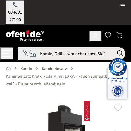
alt springen
034601
27100
Kamin
Kamineinsatz
Kamineinsatz Kratki Floki M mit 10 kW - Feuerraumauskleidung:
weiß - Tür selbstschließend: nein