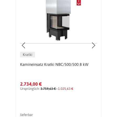
Kratki
BS
Kamineinsatz Kratki NBC/500/500 8 kW
E
2.734,00 €
1
Ursprünglich:
3.759,63 €
-1.025,63 €
Ur
lieferbar
li