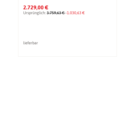
2.729,00 €
1
Ursprünglich:
3.759,63 €
-1.030,63 €
Ur
lieferbar
li