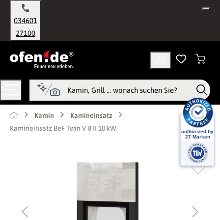
alt springen
034601
27100
Kamin
Kamineinsatz
Kamineinsatz BeF Twin V 8 II 10 kW