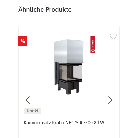
Produktgalerie überspringen
Ähnliche Produkte
%
Kratki
Kamineinsatz Kratki NBC/500/500 8 kW
E