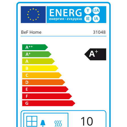
BeF Home
31048
+
A
10