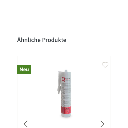
Produktgalerie überspringen
Ähnliche Produkte
Neu
%