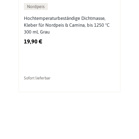
Nordpeis
g
Hochtemperaturbeständige Dichtmasse,
N
Kleber für Nordpeis & Camina, bis 1250 °C
300 ml, Grau
19,90 €
4
Ur
vo
Sofort lieferbar
So