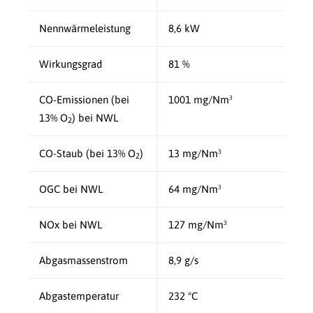
Nennwärmeleistung
8,6 kW
Wirkungsgrad
81 %
CO-Emissionen (bei
1001 mg/Nm³
13% O
) bei NWL
2
CO-Staub (bei 13% O
)
13 mg/Nm³
2
OGC bei NWL
64 mg/Nm³
NOx bei NWL
127 mg/Nm³
Abgasmassenstrom
8,9 g/s
Abgastemperatur
232 °C