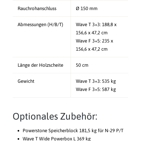
Rauchrohanschluss
Ø 150 mm
Abmessungen (H/B/T)
Wave T 3+3: 188,8 x
156,6 x 47,2 cm
Wave F 3+5: 235 x
156,6 x 47,2 cm
Länge der Holzscheite
50 cm
Gewicht
Wave T 3+3: 535 kg
Wave F 3+5: 587 kg
Optionales Zubehör:
Powerstone Speicherblock 181,5 kg für N-29 P/T
Wave T Wide Powerbox L 369 kg