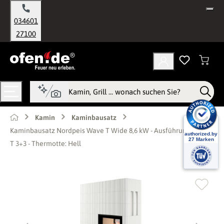
alt springen
034601
27100
Kamin
Kaminbausatz
Kaminbausatz Nordpeis Wave T Wide 8,6 kW - Ausführung: Wave
T 3+3 - Thermotte: Hell