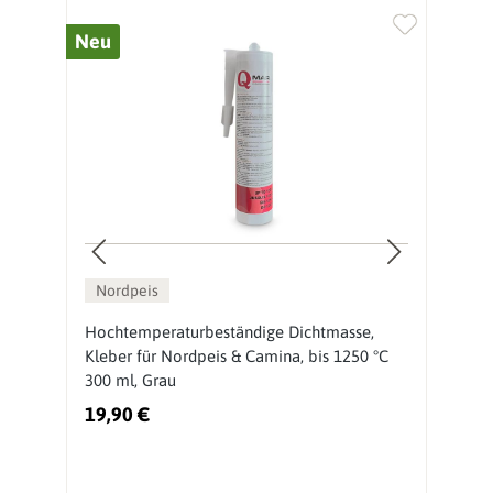
Neu
%
Nordpeis
Hochtemperaturbeständige Dichtmasse,
N
Kleber für Nordpeis & Camina, bis 1250 °C
300 ml, Grau
19,90 €
4
Ur
vo