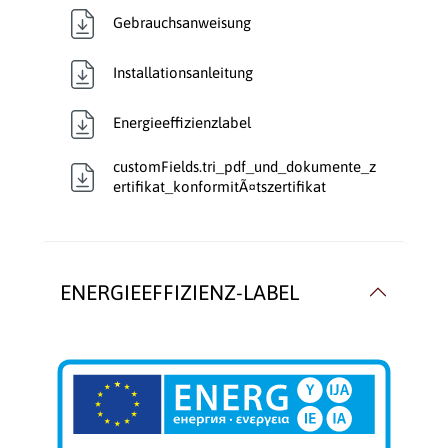
Gebrauchsanweisung
Installationsanleitung
Energieeffizienzlabel
customFields.tri_pdf_und_dokumente_z
ertifikat_konformitÃ¤tszertifikat
ENERGIEEFFIZIENZ-LABEL