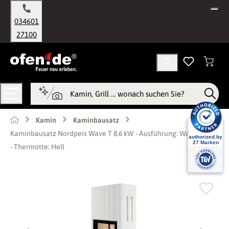
alt springen
034601
27100
Kamin
Kaminbausatz
Kaminbausatz Nordpeis Wave T 8,6 kW - Ausführung: Wave T 3+3
- Thermotte: Hell