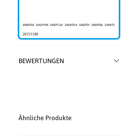
2015/1186
BEWERTUNGEN
Produktgalerie überspringen
Ähnliche Produkte