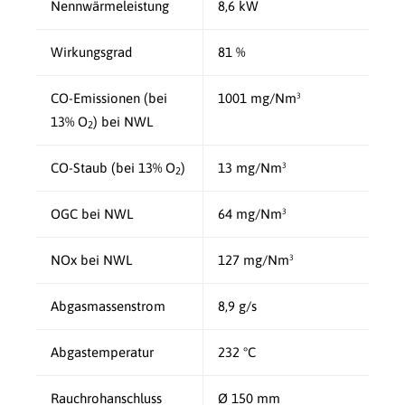
Nennwärmeleistung
8,6 kW
Wirkungsgrad
81 %
CO-Emissionen (bei
1001 mg/Nm³
13% O
) bei NWL
2
CO-Staub (bei 13% O
)
13 mg/Nm³
2
OGC bei NWL
64 mg/Nm³
NOx bei NWL
127 mg/Nm³
Abgasmassenstrom
8,9 g/s
Abgastemperatur
232 °C
Rauchrohanschluss
Ø 150 mm