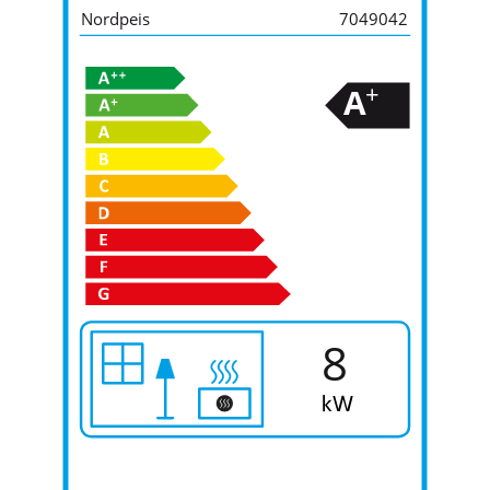
Nordpeis
7049042
+
A
8