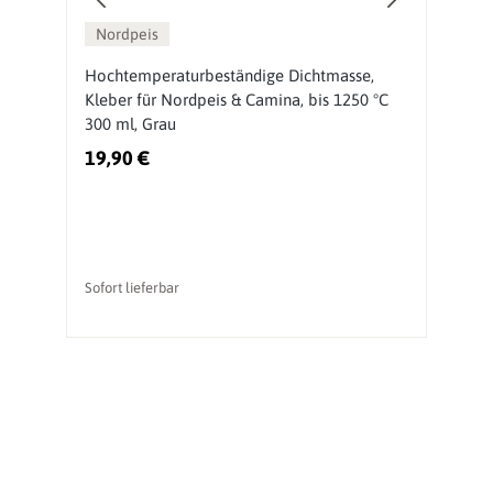
Nordpeis
Hochtemperaturbeständige Dichtmasse,
N
Kleber für Nordpeis & Camina, bis 1250 °C
300 ml, Grau
19,90 €
4
Ur
vo
Sofort lieferbar
So