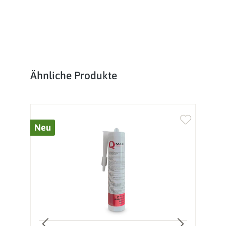
Produktgalerie überspringen
Ähnliche Produkte
Neu
%