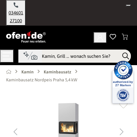
alt springen
034601
27100
Kamin
Kaminbausatz
Kaminbausatz Nordpeis Praha 5,4 kW