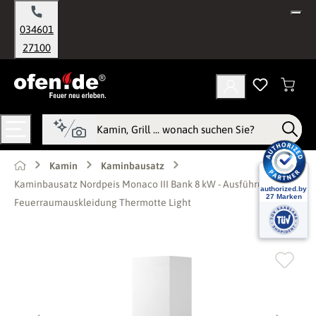
alt springen
034601
27100
Kamin
Kaminbausatz
Kaminbausatz Nordpeis Monaco III Bank 8 kW - Ausführung:
Feuerraumauskleidung Thermotte Light