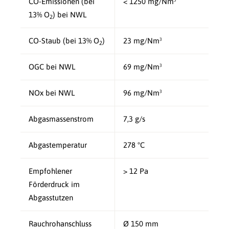
CO-Emissionen (bei
< 1250 mg/Nm³
13% O
) bei NWL
2
CO-Staub (bei 13% O
)
23 mg/Nm³
2
OGC bei NWL
69 mg/Nm³
NOx bei NWL
96 mg/Nm³
Abgasmassenstrom
7,3 g/s
Abgastemperatur
278 °C
Empfohlener
> 12 Pa
Förderdruck im
Abgasstutzen
Rauchrohanschluss
Ø 150 mm