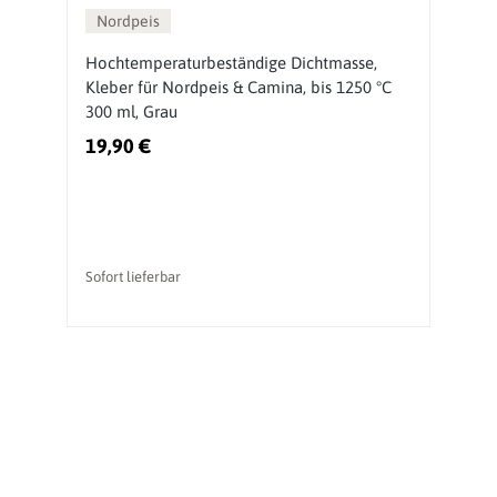
Nordpeis
Hochtemperaturbeständige Dichtmasse,
N
Kleber für Nordpeis & Camina, bis 1250 °C
300 ml, Grau
19,90 €
4
Ur
vo
Sofort lieferbar
So