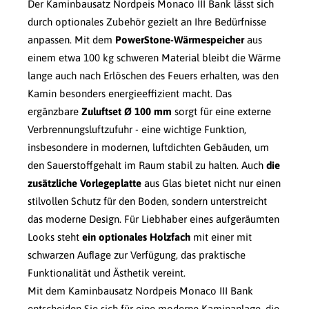
Der Kaminbausatz Nordpeis Monaco III Bank lässt sich
durch optionales Zubehör gezielt an Ihre Bedürfnisse
anpassen. Mit dem
PowerStone-Wärmespeicher
aus
einem etwa 100 kg schweren Material bleibt die Wärme
lange auch nach Erlöschen des Feuers erhalten, was den
Kamin besonders energieeffizient macht. Das
ergänzbare
Zuluftset Ø 100 mm
sorgt für eine externe
Verbrennungsluftzufuhr - eine wichtige Funktion,
insbesondere in modernen, luftdichten Gebäuden, um
den Sauerstoffgehalt im Raum stabil zu halten. Auch
die
zusätzliche Vorlegeplatte
aus Glas bietet nicht nur einen
stilvollen Schutz für den Boden, sondern unterstreicht
das moderne Design. Für Liebhaber eines aufgeräumten
Looks steht
ein optionales Holzfach
mit einer mit
schwarzen Auﬂage zur Verfügung, das praktische
Funktionalität und Ästhetik vereint.
Mit dem Kaminbausatz Nordpeis Monaco III Bank
entscheiden Sie sich für eine moderne Kaminanlage, die