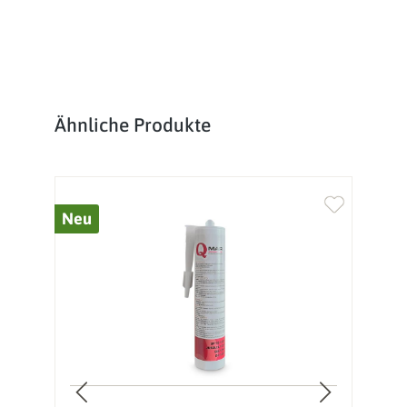
Produktgalerie überspringen
Ähnliche Produkte
Neu
%