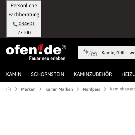
Persönliche
springen
Zur Hauptnavigation springen
Fachberatung
034601
27100
KAMIN
SCHORNSTEIN
KAMINZUBEHÖR
HEIZ
Kaminbausatz
Marken
Kamin Marken
Nordpeis