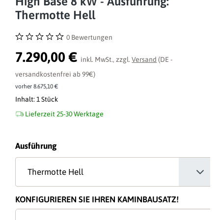
High Base 8 kW - Ausführung:
Thermotte Hell
0 Bewertungen
Durchschnittliche Bewertung von 0 von 5 Sternen
7.290,00 €
inkl. MwSt., zzgl.
Versand
(DE -
versandkostenfrei ab 99€)
vorher 8.675,10 €
Inhalt:
1 Stück
Lieferzeit 25-30 Werktage
auswählen
Ausführung
KONFIGURIEREN SIE IHREN KAMINBAUSATZ!