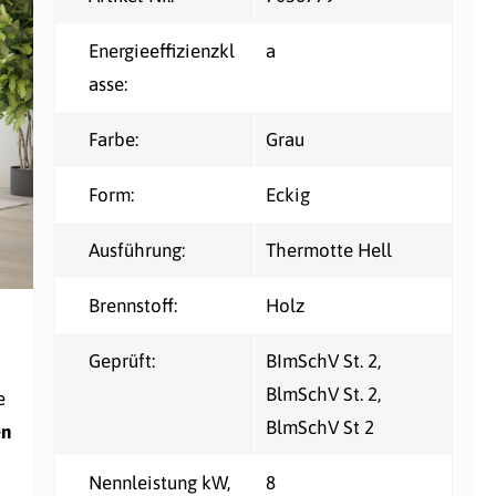
Energieeffizienzkl
a
asse:
Farbe:
Grau
Form:
Eckig
Ausführung:
Thermotte Hell
Brennstoff:
Holz
Geprüft:
BImSchV St. 2
,
BlmSchV St. 2
,
e
BlmSchV St 2
en
Nennleistung kW,
8