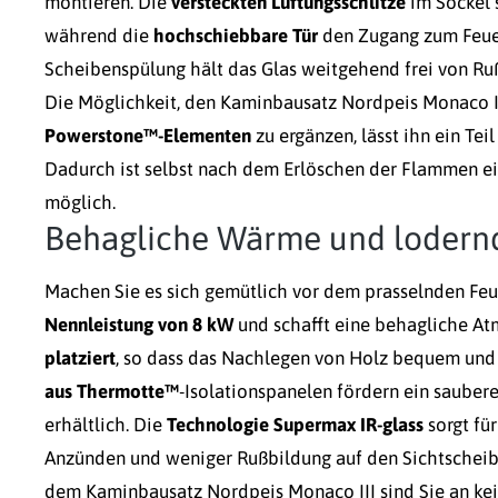
montieren.
Die
versteckten Lüftungsschlitze
im Sockel s
während die
hochschiebbare Tür
den Zugang zum Feue
Scheibenspülung hält das Glas weitgehend frei von R
Die Möglichkeit, den Kaminbausatz Nordpeis Monaco I
Powerstone™-Elementen
zu ergänzen, lässt ihn ein Te
Dadurch ist selbst nach dem Erlöschen der Flammen
möglich.
Behagliche Wärme und loder
Machen Sie es sich gemütlich vor dem prasselnden Fe
Nennleistung von 8 kW
und schafft eine behagliche A
platziert
, so dass das Nachlegen von Holz bequem und 
aus Thermotte™
-Isolationspanelen fördern ein sauber
erhältlich. Die
Technologie Supermax IR-glass
sorgt fü
Anzünden und weniger Rußbildung auf den Sichtscheiben
dem Kaminbausatz Nordpeis Monaco III sind Sie an ke