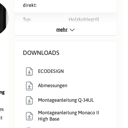
direkt:
Typ:
Holzkohlegrill
mehr
Verbrennungsluft:
Raumluftunabhängig
,
Raumluftunabhängig
DOWNLOADS
Verglasung:
3 Seiten
, Front
ECODESIGN
Verkleidungsmate
Beton
Abmessungen
rial:
ng
Montageanleitung Q-34UL
Wärmetransport:
Luftführend
es
Montageanleitung Monaco II
it
High Base