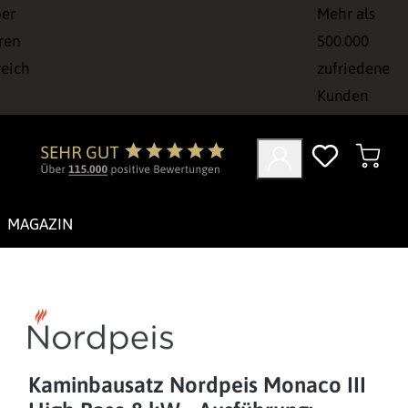
ber
Mehr als
ren
500.000
reich
zufriedene
Kunden
MAGAZIN
Kaminbausatz Nordpeis Monaco III