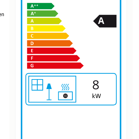
en
A
8