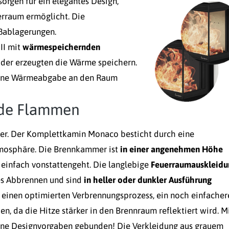
orgen für ein elegantes Design,
rraum ermöglicht. Die
ußablagerungen.
II mit
wärmespeichernden
il der erzeugten die Wärme speichern.
 eine Wärmeabgabe an den Raum
nde Flammen
uer. Der Komplettkamin Monaco besticht durch eine
tmosphäre. Die Brennkammer ist
in einer angenehmen Höhe
einfach vonstattengeht. Die langlebige
Feuerraumauskleidu
es Abbrennen und sind
in heller oder dunkler Ausführung
r einen optimierten Verbrennungsprozess, ein noch einfacher
, da die Hitze stärker in den Brennraum reflektiert wird. M
ine Designvorgaben gebunden! Die Verkleidung aus grauem