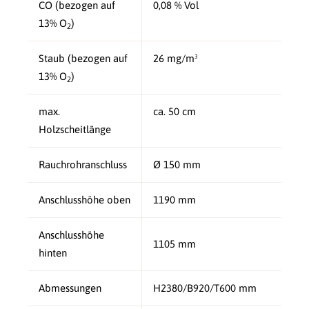
CO (bezogen auf
0,08 % Vol
13% O
)
2
Staub (bezogen auf
26 mg/m³
13% O
)
2
max.
ca. 50 cm
Holzscheitlänge
Rauchrohranschluss
Ø 150 mm
Anschlusshöhe oben
1190 mm
Anschlusshöhe
1105 mm
hinten
Abmessungen
H2380/B920/T600 mm