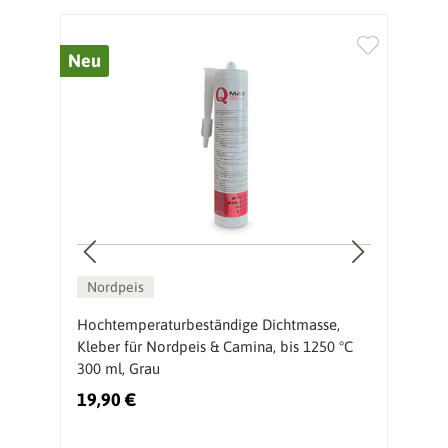
Neu
%
Nordpeis
Hochtemperaturbeständige Dichtmasse,
N
Kleber für Nordpeis & Camina, bis 1250 °C
300 ml, Grau
19,90 €
4
Ur