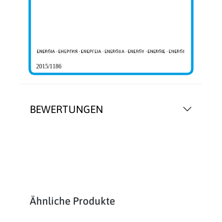
2015/1186
BEWERTUNGEN
Produktgalerie überspringen
Ähnliche Produkte