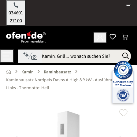
alt springen
034601
27100
Kamin
Kaminbausatz
Kaminbausatz Nordpeis Davos A High 8,9 kW - Ausführung: Glas
Links - Thermotte: Hell