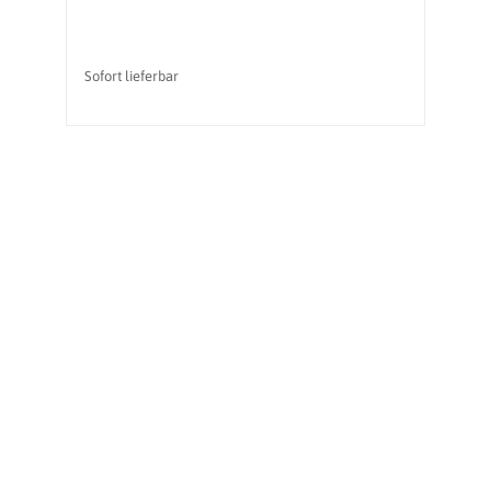
vo
Sofort lieferbar
So