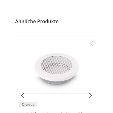
Produktgalerie überspringen
Ähnliche Produkte
Ofen.de