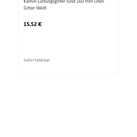
Kamin Lüftungsgitter rund 160 mm Ofen
K
Gitter Weiß
O
15,52 €
1
Sofort lieferbar
So