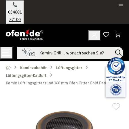
alt springen
034601
27100
Kaminzubehör
Lüftungsgitter
Lüftungsgitter-Kaltluft
Kamin Lüftungsgitter rund 160 mm Ofen Gitter Gold Patina