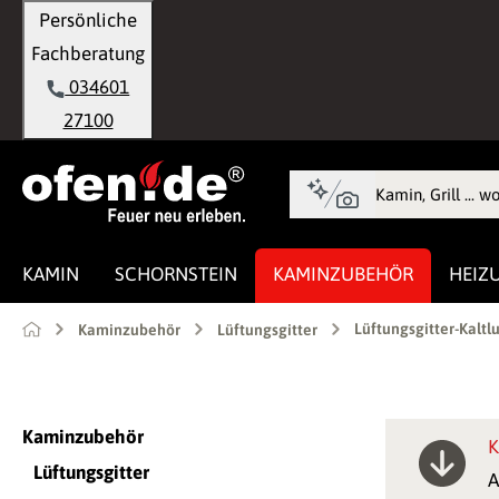
Persönliche
springen
Zur Hauptnavigation springen
Fachberatung
034601
27100
KAMIN
SCHORNSTEIN
KAMINZUBEHÖR
HEIZ
Lüftungsgitter-Kaltlu
Kaminzubehör
Lüftungsgitter
Kaminzubehör
K
Lüftungsgitter
A