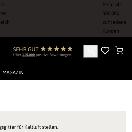
ber
Mehr als
ren
500.000
reich
zufriedene
Kunden
MAGAZIN
gitter für Kaltluft stellen.