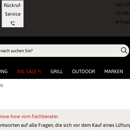
Seit ü
Rückruf-
20 Jah
Service
erfolg
UNG
XXL SALE %
GRILL
OUTDOOR
MARKEN
ft
now-how vom Fachberater.
ntworten auf alle Fragen, die sich vor dem Kauf eines Lüftungs