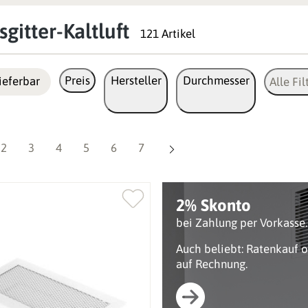
gitter-Kaltluft
121 Artikel
Preis
Hersteller
Durchmesser
ieferbar
Alle Fil
Seite
Seite
Seite
Seite
Seite
Seite
2
3
4
5
6
7
2% Skonto
bei Zahlung per Vorkasse.
Auch beliebt: Ratenkauf 
auf Rechnung.