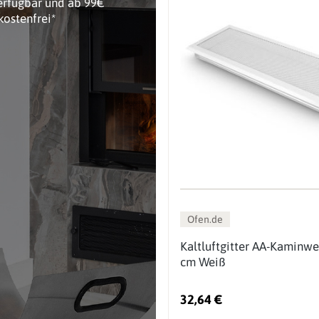
erfügbar und ab 99€
kostenfrei*
Ofen.de
Kaltluftgitter AA-Kaminwe
cm Weiß
32,64 €