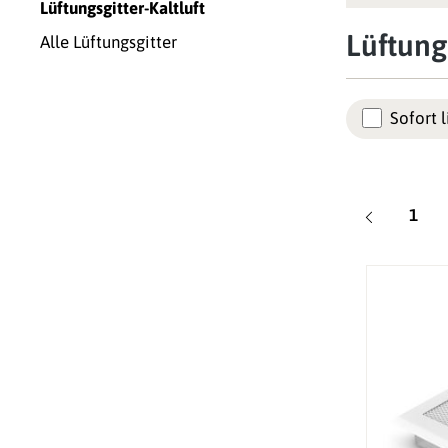
Lüftungsgitter-Kaltluft
Lüftungs
Alle Lüftungsgitter
Sofort l
Seite
1