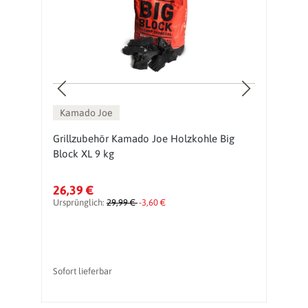
Kamado Joe
Grillzubehör Kamado Joe Holzkohle Big
K
Block XL 9 kg
S
26,39 €
3
Ursprünglich:
29,99 €
-3,60 €
Sofort lieferbar
So