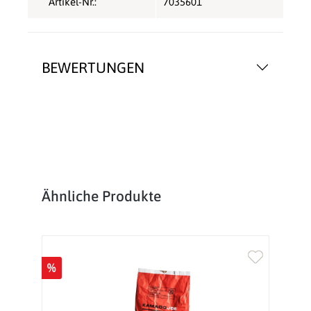
Artikel-Nr.:
7035601
BEWERTUNGEN
Produktgalerie überspringen
Ähnliche Produkte
%