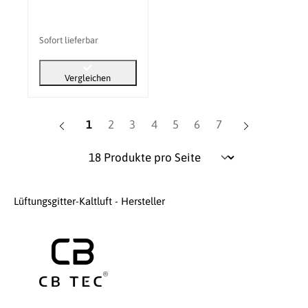
Sofort lieferbar
Vergleichen
Seite
Seite
Seite
Seite
Seite
Seite
Seite
1
2
3
4
5
6
7
Lüftungsgitter-Kaltluft - Hersteller