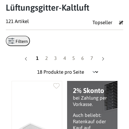
Lüftungsgitter-Kaltluft
121 Artikel
Filtern
Seite
Seite
Seite
Seite
Seite
Seite
Seite
1
2
3
4
5
6
7
2% Skonto
bei Zahlung per
Vorkasse.
Auch beliebt:
Ratenkauf oder
Kauf auf