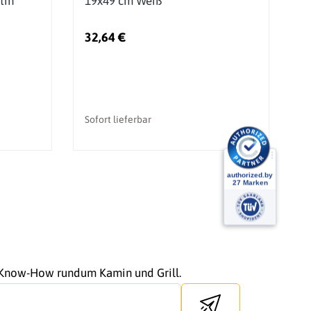
tin
19x49 cm Weiß
L
G
32,64 €
1
Sofort lieferbar
So
r Know-How rundum Kamin und Grill.
Send newsletter