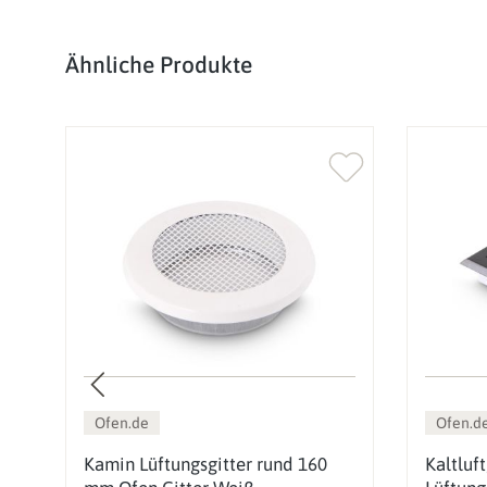
Produktgalerie überspringen
Ähnliche Produkte
Ofen.de
Ofen.d
Kamin Lüftungsgitter rund 160
Kaltluf