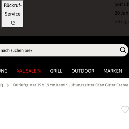
Seit ü
Rückruf-
20 Jah
Service
erfolg
UNG
XXL SALE %
GRILL
OUTDOOR
MARKEN
Kaltluftgitter 19 x 19 cm Kamin Lüftungsgitter Ofen Gitter Creme
ft