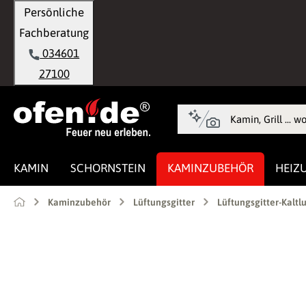
Persönliche
springen
Zur Hauptnavigation springen
Fachberatung
034601
27100
KAMIN
SCHORNSTEIN
KAMINZUBEHÖR
HEIZ
Kaminzubehör
Lüftungsgitter
Lüftungsgitter-Kaltlu