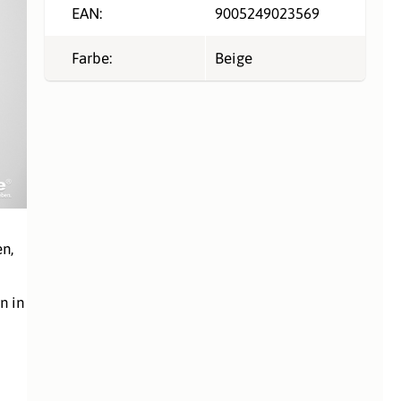
EAN:
9005249023569
Farbe:
Beige
n,
n in