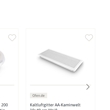
Ofen.de
d 200
Kaltluftgitter AA-Kaminwelt
K