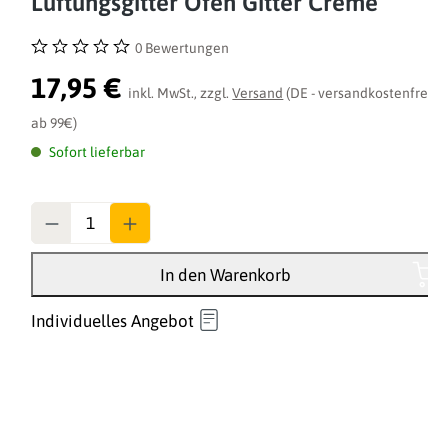
Lüftungsgitter Ofen Gitter Creme
0 Bewertungen
Durchschnittliche Bewertung von 0 von 5 Sternen
17,95 €
inkl. MwSt., zzgl.
Versand
(DE - versandkostenfrei
ab 99€)
Sofort lieferbar
Anzahl
In den Warenkorb
Individuelles Angebot