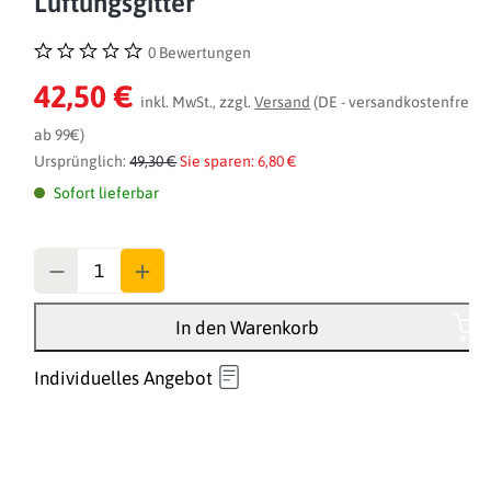
Lüftungsgitter
0 Bewertungen
Durchschnittliche Bewertung von 0 von 5 Sternen
42,50 €
inkl. MwSt., zzgl.
Versand
(DE - versandkostenfrei
ab 99€)
Ursprünglich:
49,30 €
Sie sparen: 6,80 €
Sofort lieferbar
Anzahl
In den Warenkorb
Individuelles Angebot