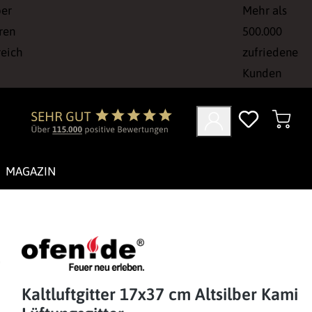
ber
Mehr als
ren
500.000
reich
zufriedene
Kunden
MAGAZIN
Kaltluftgitter 17x37 cm Altsilber Kamin