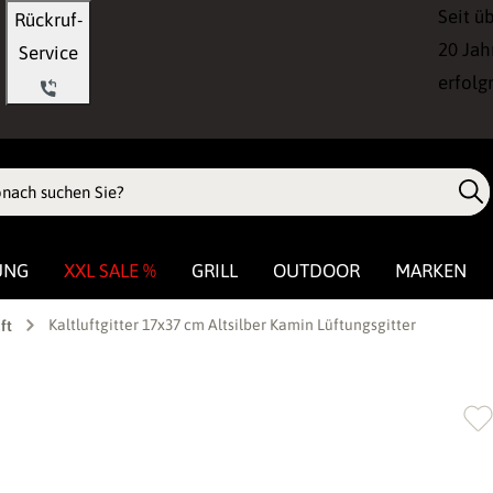
Seit ü
Rückruf-
20 Jah
Service
erfolg
UNG
XXL SALE %
GRILL
OUTDOOR
MARKEN
Kaltluftgitter 17x37 cm Altsilber Kamin Lüftungsgitter
ft