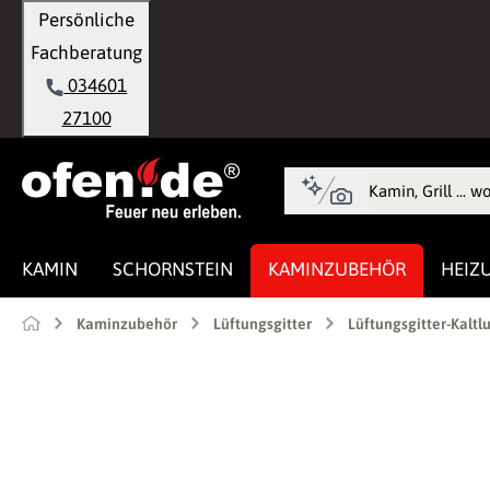
Persönliche
springen
Zur Hauptnavigation springen
Fachberatung
034601
27100
KAMIN
SCHORNSTEIN
KAMINZUBEHÖR
HEIZ
Kaminzubehör
Lüftungsgitter
Lüftungsgitter-Kaltlu