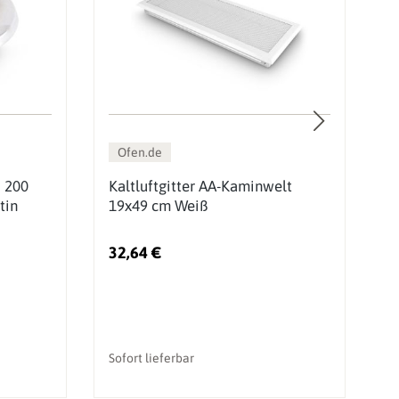
Ofen.de
d 200
Kaltluftgitter AA-Kaminwelt
K
tin
19x49 cm Weiß
L
G
32,64 €
1
Sofort lieferbar
So