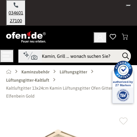
alt springen
034601
27100
Kaminzubehör
Lüftungsgitter
Lüftungsgitter-Kaltluft
Kaltluftgitter 13x24cm Kamin Lüftungsgitter Ofen Gitter
Elfenbein Gold