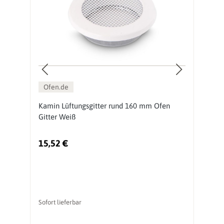
Ofen.de
Kamin Lüftungsgitter rund 160 mm Ofen
K
Gitter Weiß
O
15,52 €
1
Sofort lieferbar
So