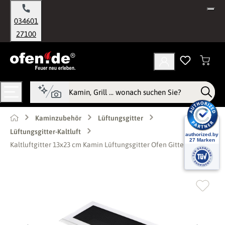
alt springen
034601
27100
Kaminzubehör
Lüftungsgitter
Lüftungsgitter-Kaltluft
Kaltluftgitter 13x23 cm Kamin Lüftungsgitter Ofen Gitter Chrom