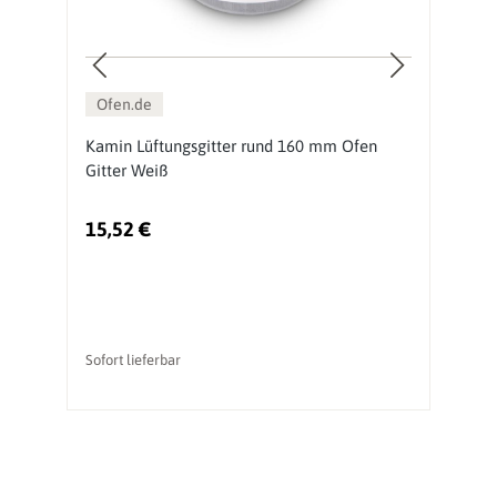
Ofen.de
Kamin Lüftungsgitter rund 160 mm Ofen
K
Gitter Weiß
O
15,52 €
1
Sofort lieferbar
So