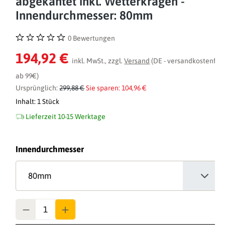
abgekantet inkl. Wetterkragen -
Innendurchmesser: 80mm
0 Bewertungen
Durchschnittliche Bewertung von 0 von 5 Sternen
194,92 €
inkl. MwSt., zzgl.
Versand
(DE - versandkostenfrei
ab 99€)
Ursprünglich:
299,88 €
Sie sparen: 104,96 €
Inhalt:
1 Stück
Lieferzeit 10-15 Werktage
auswählen
Innendurchmesser
Anzahl