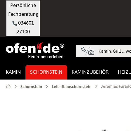
Persönliche
springen
Zur Hauptnavigation springen
Fachberatung
034601
27100
KAMIN
SCHORNSTEIN
KAMINZUBEHÖR
HEIZ
Jeremias Furado
Schornstein
Leichtbauschornstein