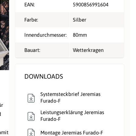
EAN:
5900856991604
Farbe:
Silber
Innendurchmesser:
80mm
Bauart:
Wetterkragen
n
DOWNLOADS
Systemsteckbrief Jeremias
Furado-F
ür
Leistungserklärung Jeremias
d
Furado-F
amit
Montage Jeremias Furado-F