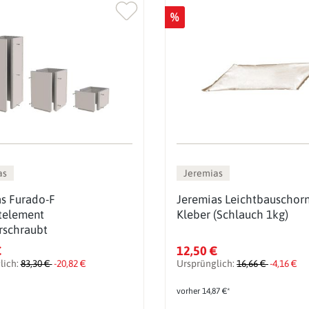
%
as
Jeremias
s Furado-F
Jeremias Leichtbauschorn
telement
Kleber (Schlauch 1kg)
rschraubt
€
12,50 €
lich:
83,30 €
-20,82 €
Ursprünglich:
16,66 €
-4,16 €
vorher 14,87 €*