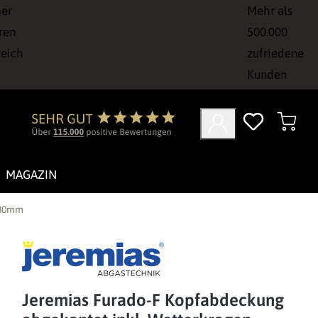
ber
Mehr als
ren
500.000
reich
zufriedene
Kunden
MAGAZIN
 80mm
Jeremias Furado-F Kopfabdeckung