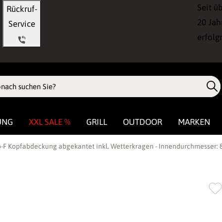
Seit ü
Rückruf-
20 Jah
Service
erfolg
UNG
XXL SALE %
GRILL
OUTDOOR
MARKEN
-F Kopfabdeckung abgekantet inkl. Wetterkragen - Innendurchmesser: