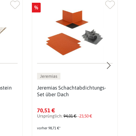
%
%
Jeremias
stein
Jeremias Schachtabdichtungs-
L
Set über Dach
U
70,51 €
2
Ursprünglich:
94,01 €
-23,50 €
U
vorher 98,71 €*