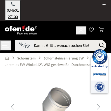
alt springen
034601
27100
Schornstein
Schornsteinsanierung EW
Jeremias EW Winkel 42°, WIG-geschweißt - Durchmesser: 80mm