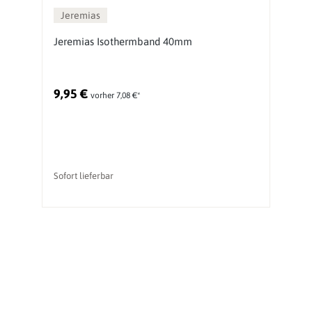
Jeremias
Jeremias Isothermband 40mm
J
9,95 €
2
vorher 7,08 €*
Ur
Sofort lieferbar
li