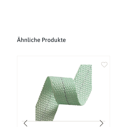
Produktgalerie überspringen
Ähnliche Produkte
%