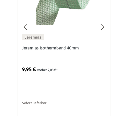
Jeremias
Jeremias Isothermband 40mm
J
9,95 €
2
vorher 7,08 €*
Ur
Sofort lieferbar
li