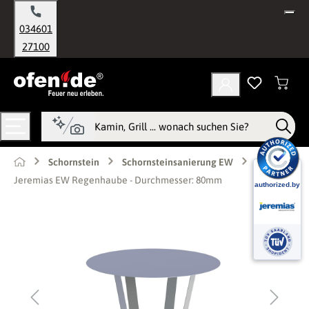
alt springen
034601
27100
Schornstein
Schornsteinsanierung EW
Jeremias EW Regenhaube - Durchmesser: 80mm