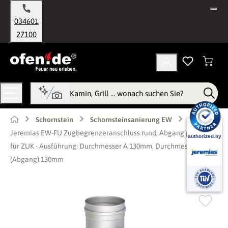
alt springen
034601
27100
Schornstein
Schornsteinsanierung EW
Jeremias EW-FU Zugbegrenzeranschluss rund, Abgang passend
für ZUK - Ausführung: Durchmesser A 130mm, Durchmesser B
(Abgang) 130mm