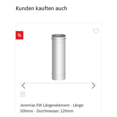
Produktgalerie überspringen
Kunden kauften auch
%
%
Jeremias EW Längenelement - Länge:
J
500mm - Durchmesser: 120mm
1