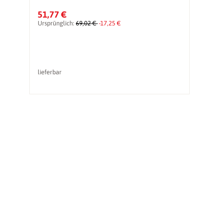
51,77 €
1
Ursprünglich:
69,02 €
-17,25 €
Ur
lieferbar
li