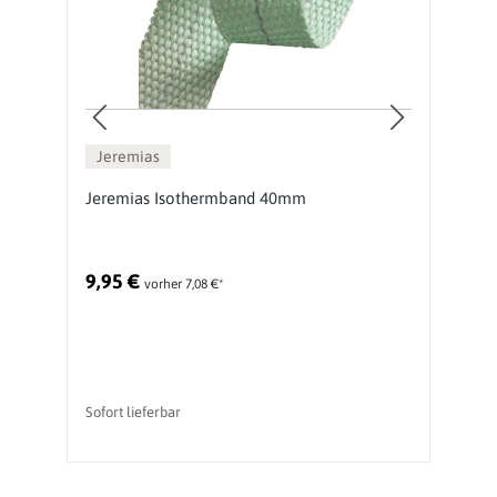
Jeremias
Jeremias Isothermband 40mm
J
9,95 €
2
vorher 7,08 €*
Ur
Sofort lieferbar
li