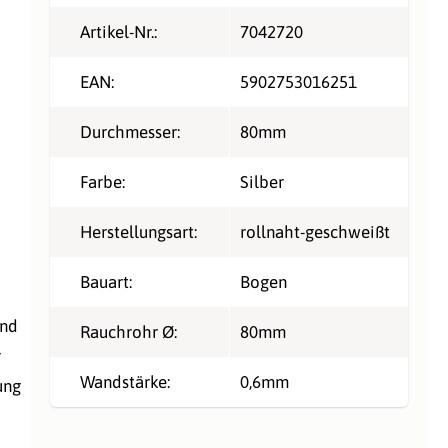
Artikel-Nr.:
7042720
EAN:
5902753016251
Durchmesser:
80mm
Farbe:
Silber
Herstellungsart:
rollnaht-geschweißt
Bauart:
Bogen
nd
Rauchrohr Ø:
80mm
r
Wandstärke:
0,6mm
ung