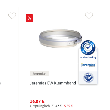
%
%
Jeremias
e
Jeremias EW Klemmband
J
16,07 €
5
Ursprünglich:
21,42 €
-5,35 €
U