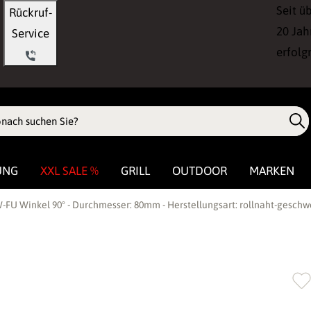
Seit ü
Rückruf-
20 Jah
Service
erfolg
UNG
XXL SALE %
GRILL
OUTDOOR
MARKEN
-FU Winkel 90° - Durchmesser: 80mm - Herstellungsart: rollnaht-geschw