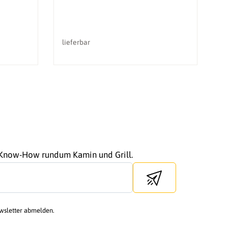
lieferbar
li
r Know-How rundum Kamin und Grill.
Send newsletter
ewsletter abmelden.