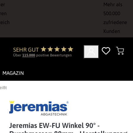
ber
Mehr als
ren
500.000
reich
zufriedene
Kunden
MAGAZIN
eißt
Jeremias EW-FU Winkel 90° -