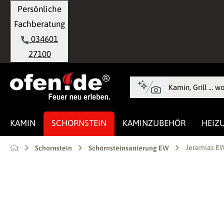
Persönliche
springen
Zur Hauptnavigation springen
Fachberatung
034601
27100
KAMIN
SCHORNSTEIN
KAMINZUBEHÖR
HEIZ
Jeremias EW
Schornstein
Schornsteinsanierung EW