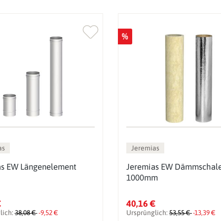
%
as
Jeremias
as EW Längenelement
Jeremias EW Dämmschal
1000mm
€
40,16 €
lich:
38,08 €
-9,52 €
Ursprünglich:
53,55 €
-13,39 €