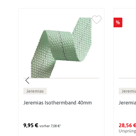
%
Jeremias
Jeremi
z
Jeremias Isothermband 40mm
Jeremi
g
9,95 €
28,56 
vorher 7,08 €*
Ursprüng