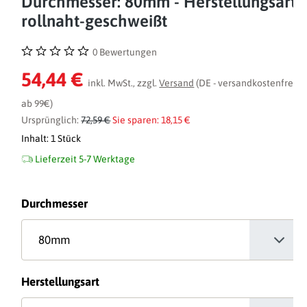
Durchmesser: 80mm - Herstellungsart:
rollnaht-geschweißt
0 Bewertungen
Durchschnittliche Bewertung von 0 von 5 Sternen
54,44 €
inkl. MwSt., zzgl.
Versand
(DE - versandkostenfrei
ab 99€)
Ursprünglich:
72,59 €
Sie sparen: 18,15 €
Inhalt:
1 Stück
Lieferzeit 5-7 Werktage
auswählen
Durchmesser
auswählen
Herstellungsart