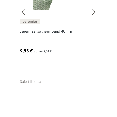
Jeremias
Jeremias Isothermband 40mm
J
9,95 €
2
vorher 7,08 €*
Ur
Sofort lieferbar
li