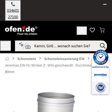
alt springen
034601
27100
Schornstein
Schornsteinsanierung EW
Jeremias EW-FU Winkel 3°, WIG-geschweißt - Durchmesser:
80mm