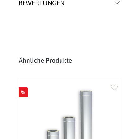
BEWERTUNGEN
Produktgalerie überspringen
Ähnliche Produkte
%
%