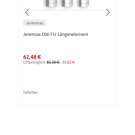
Jeremias
Jeremias DW-FU Längenelement
J
62,48 €
1
Ursprünglich:
83,30 €
-20,82 €
Ur
lieferbar
li