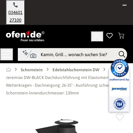
alt springen
034601
27100
Schornstein
Edelstahlschornstein DW
Jeremias DW-BLACK Dachdurchführung mit Elastomerrand und
Wetterkragen - Dachneigung: 26-35° - Ausführung: schwarz - für
Schornstein-Innendurchmesser: 130mm