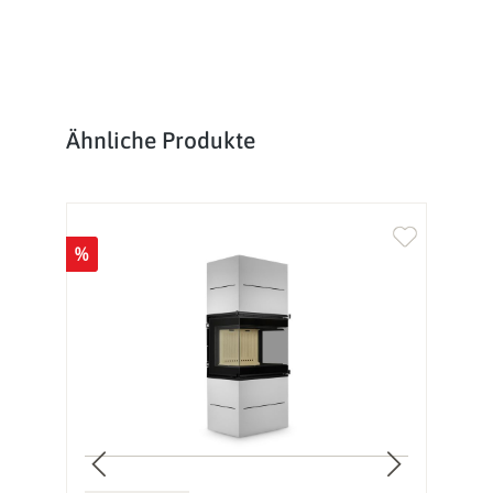
Produktgalerie überspringen
Ähnliche Produkte
%
%