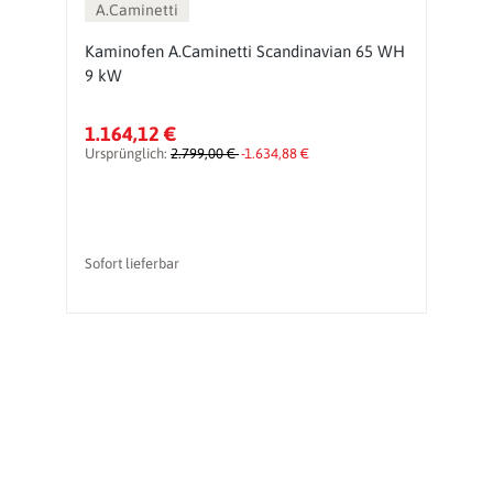
A.Caminetti
Kaminofen A.Caminetti Scandinavian 65 WH
K
9 kW
9
1.164,12 €
1
Ursprünglich:
2.799,00 €
-1.634,88 €
Ur
Sofort lieferbar
So