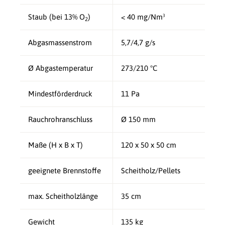
Staub (bei 13% O
)
< 40 mg/Nm³
2
Abgasmassenstrom
5,7/4,7 g/s
Ø Abgastemperatur
273/210 °C
Mindestförderdruck
11 Pa
Rauchrohranschluss
Ø 150 mm
Maße (H x B x T)
120 x 50 x 50 cm
geeignete Brennstoffe
Scheitholz/Pellets
max. Scheitholzlänge
35 cm
Gewicht
135 kg