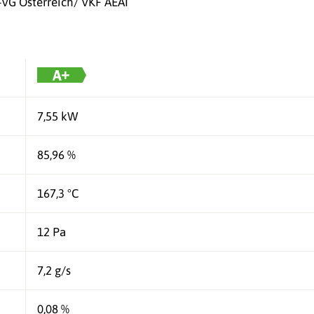
-VG Österreich/ VKF AEAI
7,55 kW
85,96 %
167,3 °C
12 Pa
7,2 g/s
0,08 %