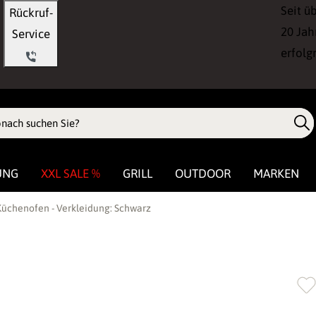
Seit ü
Rückruf-
20 Jah
Service
erfolg
UNG
XXL SALE %
GRILL
OUTDOOR
MARKEN
Küchenofen - Verkleidung: Schwarz