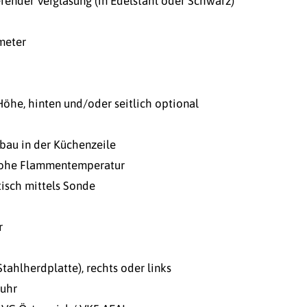
render Verglasung (in Edelstahl oder Schwarz)
meter
he, hinten und/oder seitlich optional
nbau in der Küchenzeile
 hohe Flammentemperatur
tisch mittels Sonde
r
tahlherdplatte), rechts oder links
fuhr