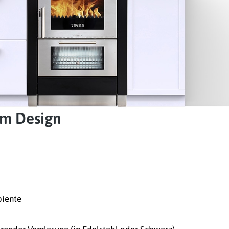
im Design
biente