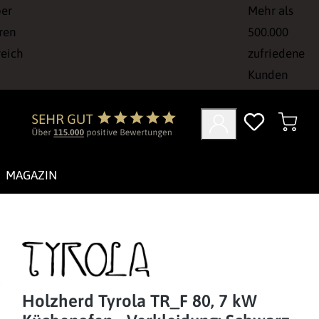
ber
Mehr als
ren
500.000
reich
zufriedene
Kunden
MAGAZIN
Holzherd Tyrola TR_F 80, 7 kW