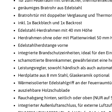
Tür zum Feuerraum mit dreifacher, thermoreflektie
geräumiges Bratrohr aus Edelstahl
Bratrohrtür mit doppelter Verglasung und Thermo
inkl. 1x Backblech und 1x Backrost
Edelstahl-Herdrahmen mit 40 mm Höhe
Herdrahmen ohne oder mit Plattenwinkel 50 mm Hö
Edelstahlherdstange vorne
integrierte Brandschutzeinheiten, ideal für den Ei
schamottierte Brennkammer, gewährleistet eine
Leistungsregler, sowohl händisch als auch automa
Herdplatte aus 8 mm Stahl, Glaskeramik optional
Wärmeisolierter Edelstahlgriff an der Feuerraumtü
ausziehbare Holzschublade
Rauchabgang hinten, seitlich oder oben (NUR auf S
integrierter Außenluftanschluss, für externe Luftzu