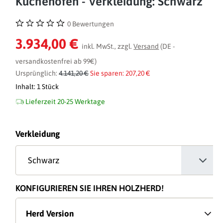
Küchenofen - Verkleidung: Schwarz
0 Bewertungen
Durchschnittliche Bewertung von 0 von 5 Sternen
3.934,00 €
inkl. MwSt., zzgl.
Versand
(DE -
versandkostenfrei ab 99€)
Ursprünglich:
4.141,20 €
Sie sparen: 207,20 €
Inhalt:
1 Stück
Lieferzeit 20-25 Werktage
auswählen
Verkleidung
KONFIGURIEREN SIE IHREN HOLZHERD!
Herd Version