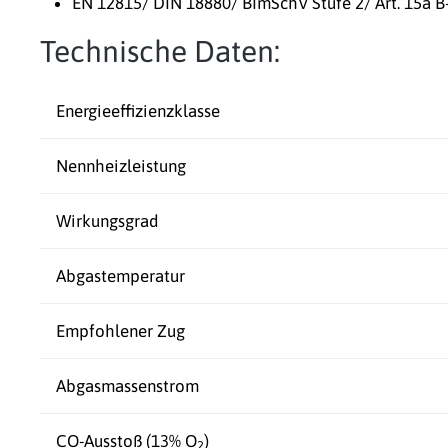
EN 12815/ DIN 18880/ BImSchV Stufe 2/ Art. 15a B
Technische Daten:
Energieeffizienzklasse
Nennheizleistung
Wirkungsgrad
Abgastemperatur
Empfohlener Zug
Abgasmassenstrom
CO-Ausstoß (13% O
)
2