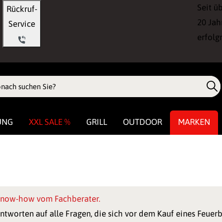
Seit ü
Rückruf-
20 Jah
Service
erfolg
UNG
XXL SALE %
GRILL
OUTDOOR
MARKEN
now-how vom Fachberater.
ntworten auf alle Fragen, die sich vor dem Kauf eines Feuerb