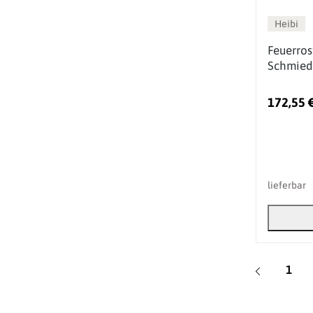
Heibi
Feuerros
Schmied
172,55 
lieferbar
Seite
1