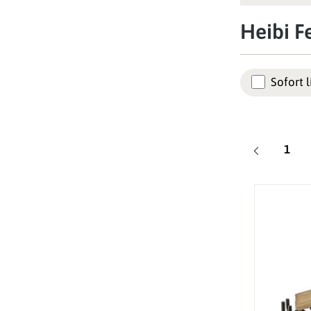
Heibi F
Sofort l
Seite
1