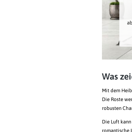
a
Was zei
Mit dem Heibi
Die Roste we
robusten Char
Die Luft kann
romantische 