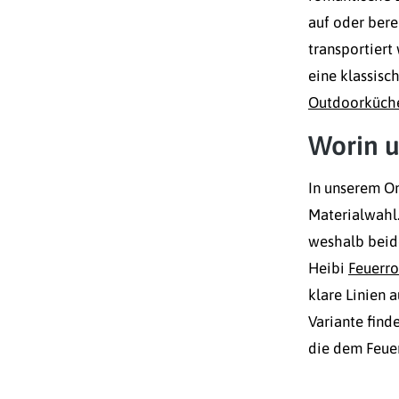
auf oder bere
transportiert
eine klassisc
Outdoorküch
Worin u
In unserem On
Materialwahl.
weshalb beide
Heibi
Feuerro
klare Linien 
Variante fin
die dem Feuer