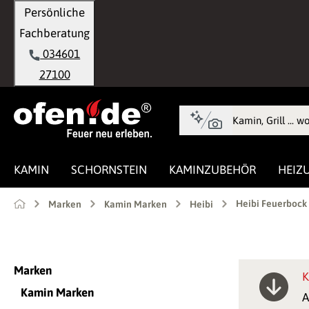
Persönliche
springen
Zur Hauptnavigation springen
Fachberatung
034601
27100
KAMIN
SCHORNSTEIN
KAMINZUBEHÖR
HEIZ
Heibi Feuerbock
Marken
Kamin Marken
Heibi
Marken
K
Kamin Marken
A