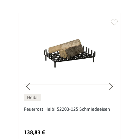
Heibi
Feuerrost Heibi 52203-025 Schmiedeeisen
F
138,83 €
1