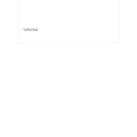
lieferbar
li