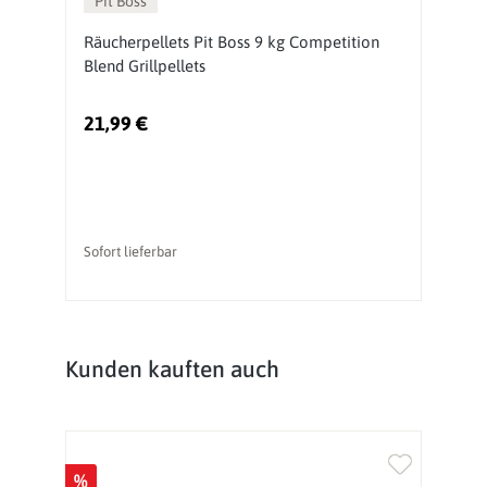
Pit Boss
te
Räucherpellets Pit Boss 9 kg Competition
Pe
Blend Grillpellets
P
21,99 €
5
Ur
Sofort lieferbar
So
Produktgalerie überspringen
Kunden kauften auch
%
%