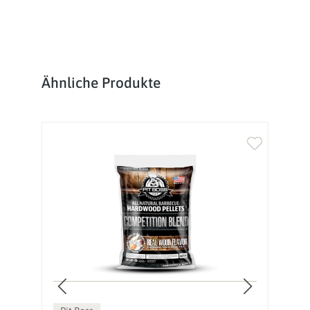
Produktgalerie überspringen
Ähnliche Produkte
%