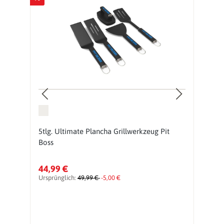
e
5tlg. Ultimate Plancha Grillwerkzeug Pit
G
Boss
P
44,99 €
7
Ursprünglich:
49,99 €
-5,00 €
Ur