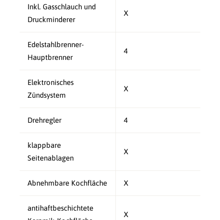
Inkl. Gasschlauch und
X
Druckminderer
Edelstahlbrenner-
4
Hauptbrenner
Elektronisches
X
Zündsystem
Drehregler
4
klappbare
X
Seitenablagen
Abnehmbare Kochfläche
X
antihaftbeschichtete
X