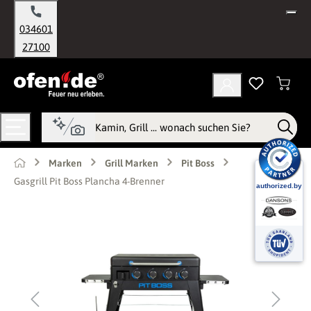
alt springen
034601
27100
Marken
Grill Marken
Pit Boss
Gasgrill Pit Boss Plancha 4-Brenner