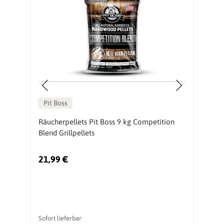
Pit Boss
te
Räucherpellets Pit Boss 9 kg Competition
Pe
Blend Grillpellets
P
21,99 €
5
Ur
Sofort lieferbar
So