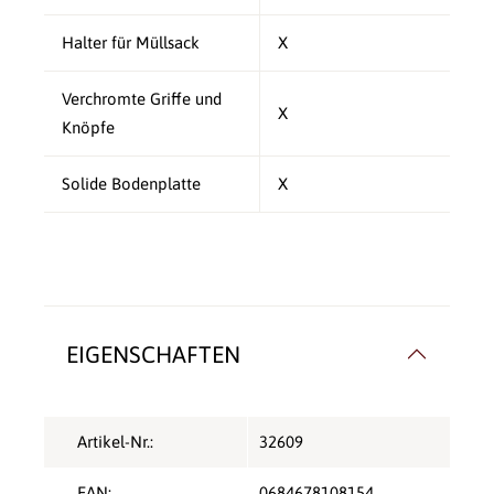
Halter für Müllsack
X
Verchromte Griffe und
X
Knöpfe
Solide Bodenplatte
X
EIGENSCHAFTEN
Artikel-Nr.:
32609
EAN:
0684678108154