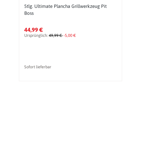
5tlg. Ultimate Plancha Grillwerkzeug Pit
G
Boss
E
44,99 €
7
Ursprünglich:
49,99 €
-5,00 €
Ur
Sofort lieferbar
li