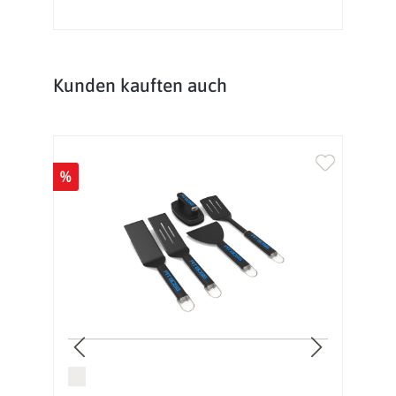
Produktgalerie überspringen
Kunden kauften auch
%
%