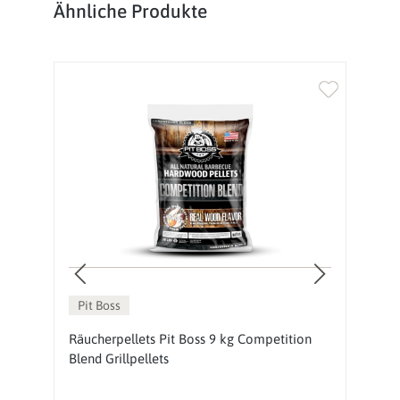
Produktgalerie überspringen
Ähnliche Produkte
Pit Boss
Räucherpellets Pit Boss 9 kg Competition
R
Blend Grillpellets
Gr