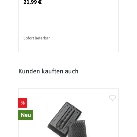
21,99 €
2
Sofort lieferbar
So
Produktgalerie überspringen
Kunden kauften auch
%
%
Neu