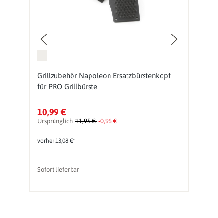
Grillzubehör Napoleon Ersatzbürstenkopf
G
für PRO Grillbürste
P
&
10,99 €
2
Ursprünglich:
11,95 €
-0,96 €
Ur
vorher 13,08 €*
vo
Sofort lieferbar
So