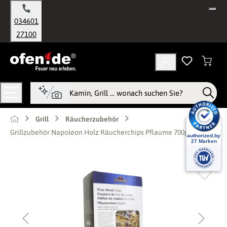
alt springen
034601
27100
Grill
Räucherzubehör
Grillzubehör Napoleon Holz Räucherchips Pflaume 700g