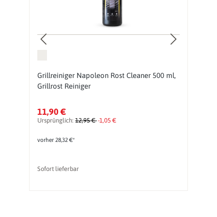
Grillreiniger Napoleon Rost Cleaner 500 ml,
G
Grillrost Reiniger
m
11,90 €
1
Ursprünglich:
12,95 €
-1,05 €
Ur
vorher 28,32 €*
vo
Sofort lieferbar
So