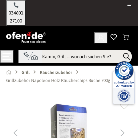
alt springen
034601
27100
Grill
Räucherzubehör
Grillzubehör Napoleon Holz Räucherchips Buche 700g