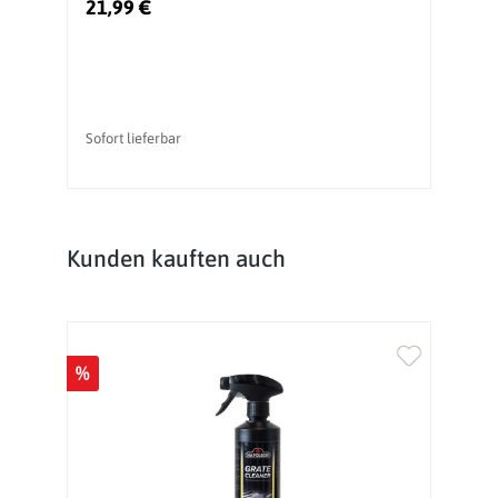
21,99 €
2
Sofort lieferbar
So
Produktgalerie überspringen
Kunden kauften auch
%
%