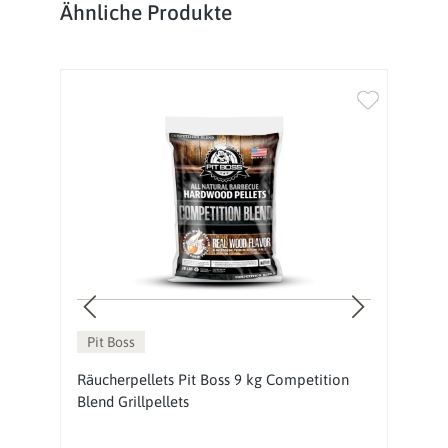
Produktgalerie überspringen
Ähnliche Produkte
Pit Boss
s
Räucherpellets Pit Boss 9 kg Competition
R
Blend Grillpellets
Gr