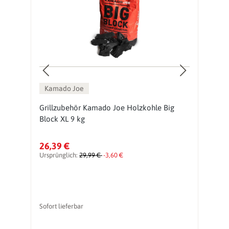
Kamado Joe
e
Grillzubehör Kamado Joe Holzkohle Big
G
Block XL 9 kg
A
26,39 €
5
Ursprünglich:
29,99 €
-3,60 €
Ur
vo
Sofort lieferbar
So