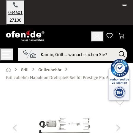
alt springen
034601
27100
Grill
Grillzubehör
Grillzubehör Napoleon Drehspieß-Set für Prestige Pro 665