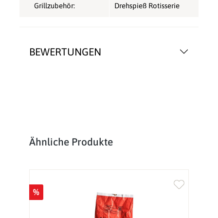
Grillzubehör:
Drehspieß Rotisserie
BEWERTUNGEN
Produktgalerie überspringen
Ähnliche Produkte
%
%
Ne