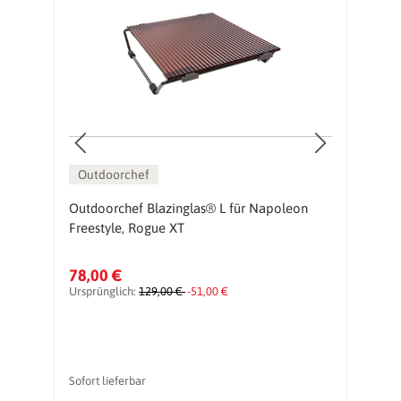
Outdoorchef
r
Outdoorchef Blazinglas® L für Napoleon
G
Freestyle, Rogue XT
fü
78,00 €
5
Ursprünglich:
129,00 €
-51,00 €
Ur
vo
Sofort lieferbar
So