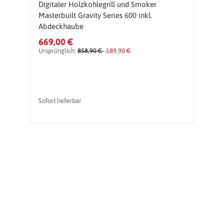
Digitaler Holzkohlegrill und Smoker
G
Masterbuilt Gravity Series 600 inkl.
E
Abdeckhaube
669,00 €
6
Ursprünglich:
858,90 €
-189,90 €
Ur
Sofort lieferbar
So