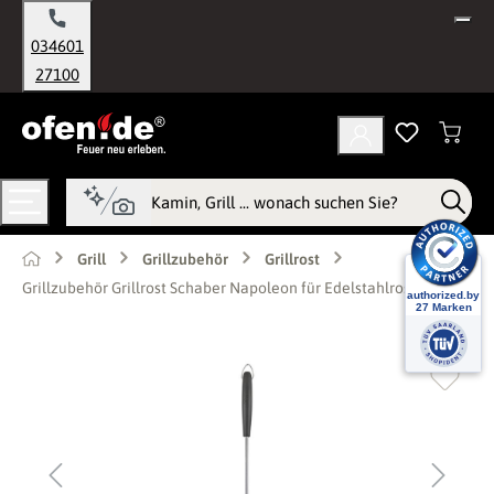
alt springen
034601
27100
Grill
Grillzubehör
Grillrost
Grillzubehör Grillrost Schaber Napoleon für Edelstahlrost