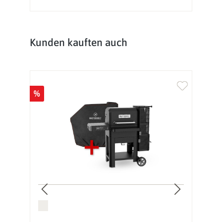
Produktgalerie überspringen
Kunden kauften auch
%
%