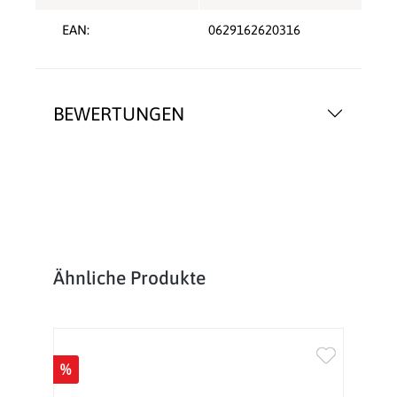
EAN:
0629162620316
BEWERTUNGEN
Produktgalerie überspringen
Ähnliche Produkte
%
%