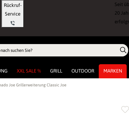
Seit ü
Rückruf-
20 Jah
Service
erfolg
UNG
XXL SALE %
GRILL
OUTDOOR
MARKEN
mado Joe Grillerweiterung Classic Joe