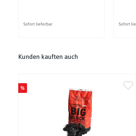
Sofort lieferbar
Sofort li
Produktgalerie überspringen
Kunden kauften auch
%