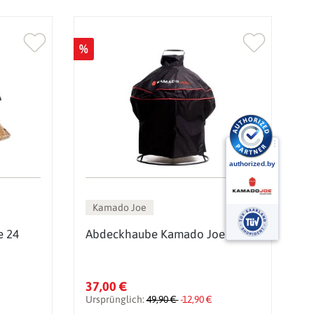
%
%
Kamado Joe
e 24
Abdeckhaube Kamado Joe Junior
G
H
37,00 €
8
Ursprünglich:
49,90 €
-12,90 €
U