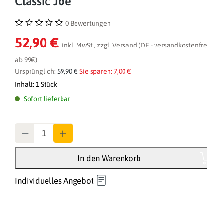
Classic Joe
0 Bewertungen
Durchschnittliche Bewertung von 0 von 5 Sternen
52,90 €
inkl. MwSt., zzgl.
Versand
(DE - versandkostenfrei
ab 99€)
Ursprünglich:
59,90 €
Sie sparen: 7,00 €
Inhalt:
1 Stück
Sofort lieferbar
Anzahl
In den Warenkorb
Individuelles Angebot