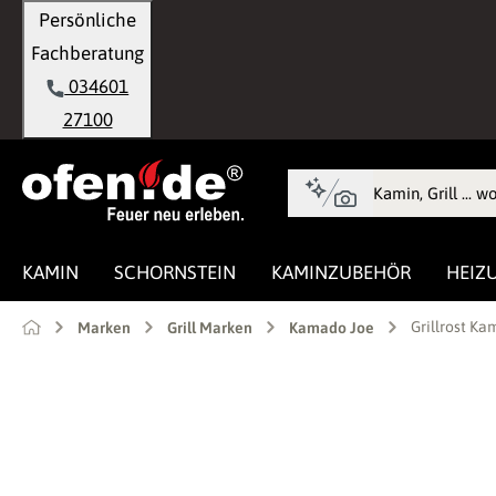
Persönliche
springen
Zur Hauptnavigation springen
Fachberatung
034601
27100
KAMIN
SCHORNSTEIN
KAMINZUBEHÖR
HEIZ
Grillrost Ka
Marken
Grill Marken
Kamado Joe