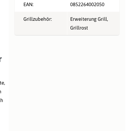
EAN:
0852264002050
Grillzubehör:
Erweiterung Grill
,
Grillrost
r
te,
n
ch