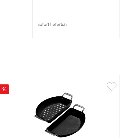
Sofort lieferbar
So
%
%