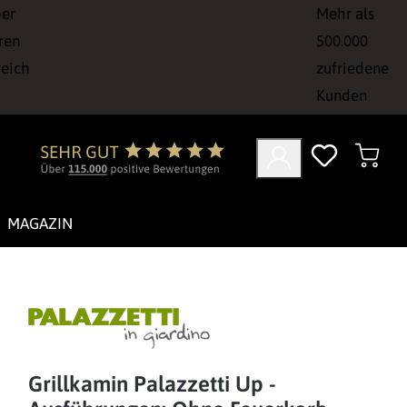
ber
Mehr als
ren
500.000
reich
zufriedene
Kunden
MAGAZIN
Grillkamin Palazzetti Up -