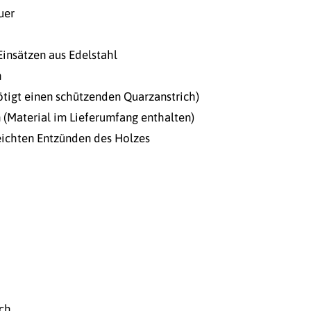
uer
insätzen aus Edelstahl
n
igt einen schützenden Quarzanstrich)
 (Material im Lieferumfang enthalten)
eichten Entzünden des Holzes
ich