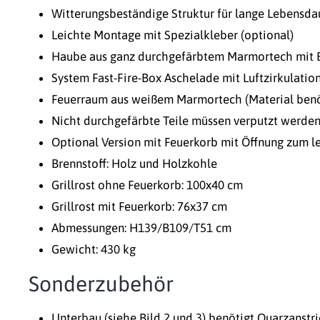
Witterungsbeständige Struktur für lange Lebensda
Leichte Montage mit Spezialkleber (optional)
Haube aus ganz durchgefärbtem Marmortech mit E
System Fast-Fire-Box Aschelade mit Luftzirkulatio
Feuerraum aus weißem Marmortech (Material benöt
Nicht durchgefärbte Teile müssen verputzt werden
Optional Version mit Feuerkorb mit Öffnung zum l
Brennstoff: Holz und Holzkohle
Grillrost ohne Feuerkorb: 100x40 cm
Grillrost mit Feuerkorb: 76x37 cm
Abmessungen: H139/B109/T51 cm
Gewicht: 430 kg
Sonderzubehör
Unterbau (siehe Bild 2 und 3) benötigt Quarzanstr