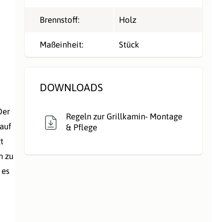
Brennstoff:
Holz
Maßeinheit:
Stück
DOWNLOADS
Der
Regeln zur Grillkamin- Montage
 auf
& Pflege
t
m zu
 es