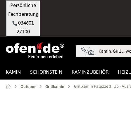
Persönliche
springen
Zur Hauptnavigation springen
Fachberatung
034601
27100
KAMIN
SCHORNSTEIN
KAMINZUBEHÖR
HEIZ
Grillkamin Palazzetti Up - Au
Outdoor
Grillkamin