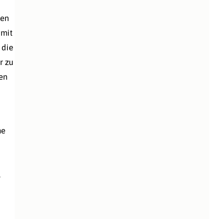
gen
 mit
 die
r zu
en
ne
.