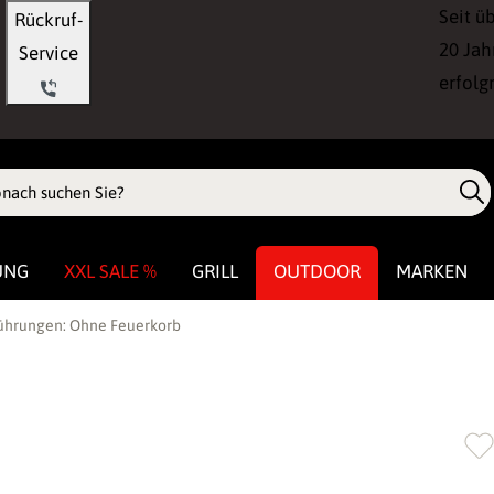
Seit ü
Rückruf-
20 Jah
Service
erfolg
UNG
XXL SALE %
GRILL
OUTDOOR
MARKEN
sführungen: Ohne Feuerkorb