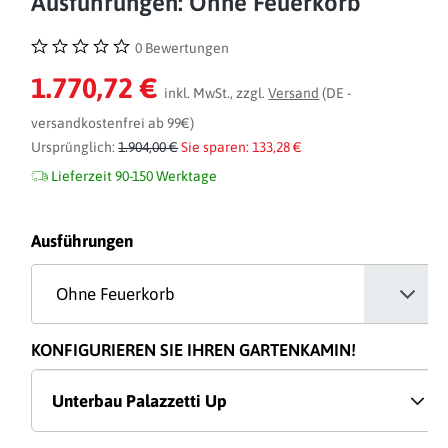
Ausführungen: Ohne Feuerkorb
0 Bewertungen
Durchschnittliche Bewertung von 0 von 5 Sternen
1.770,72 €
inkl. MwSt., zzgl.
Versand
(DE -
versandkostenfrei ab 99€)
Ursprünglich:
1.904,00 €
Sie sparen: 133,28 €
Lieferzeit 90-150 Werktage
auswählen
Ausführungen
KONFIGURIEREN SIE IHREN GARTENKAMIN!
Unterbau Palazzetti Up