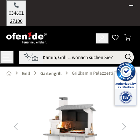
alt springen
034601
27100
Grillkamin Palazzetti Trinidad 2
Grill
Gartengrill