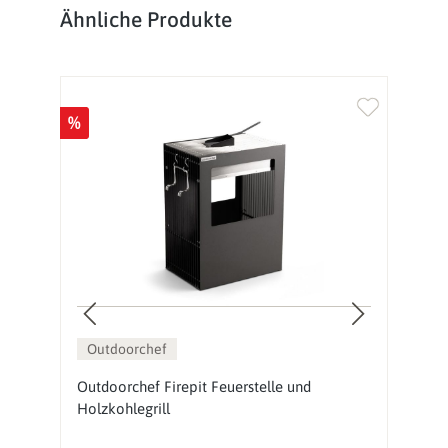
Produktgalerie überspringen
Ähnliche Produkte
%
%
Outdoorchef
Outdoorchef Firepit Feuerstelle und
Gr
Holzkohlegrill