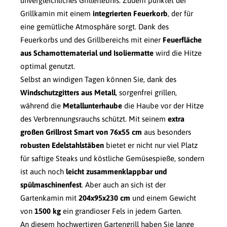
unvergleichliches Grillerlebnis. Zudem punktet der
Grillkamin mit einem
integrierten Feuerkorb
, der für
eine gemütliche Atmosphäre sorgt. Dank des
Feuerkorbs und des Grillbereichs mit einer
Feuerfläche
aus Schamottematerial und Isoliermatte
wird die Hitze
optimal genutzt.
Selbst an windigen Tagen können Sie, dank des
Windschutzgitters aus Metall
, sorgenfrei grillen,
während die
Metallunterhaube
die Haube vor der Hitze
des Verbrennungsrauchs schützt. Mit seinem
extra
großen Grillrost Smart von 76x55 cm
aus besonders
robusten Edelstahlstäben
bietet er nicht nur viel Platz
für saftige Steaks und köstliche Gemüsespieße, sondern
ist auch noch
leicht zusammenklappbar und
spülmaschinenfest
. Aber auch an sich ist der
Gartenkamin mit
204x95x230 cm
und einem Gewicht
von
1500 kg
ein grandioser Fels in jedem Garten.
An diesem hochwertigen
Gartengrill
haben Sie lange