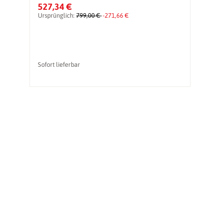
527,34 €
1
Ursprünglich:
799,00 €
-271,66 €
Ur
Sofort lieferbar
li