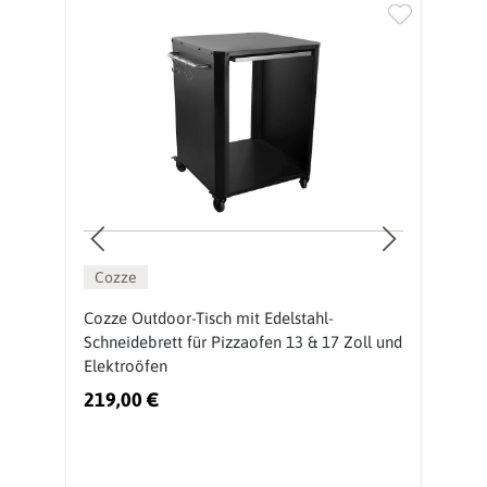
Cozze
Cozze Outdoor-Tisch mit Edelstahl-
O
Schneidebrett für Pizzaofen 13 & 17 Zoll und
P
Elektroöfen
219,00 €
2