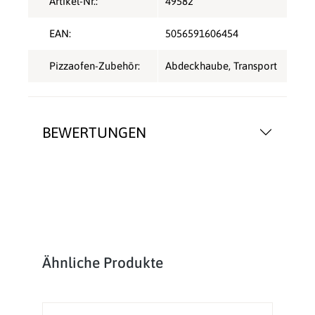
Artikel-Nr.:
49582
EAN:
5056591606454
Pizzaofen-Zubehör:
Abdeckhaube
, Transport
BEWERTUNGEN
Produktgalerie überspringen
Ähnliche Produkte