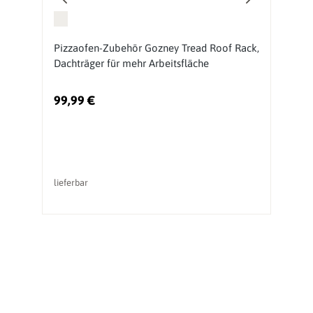
Pizzaofen-Zubehör Gozney Tread Roof Rack,
P
Dachträger für mehr Arbeitsfläche
F
99,99 €
8
lieferbar
So