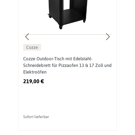
Cozze
Cozze Outdoor-Tisch mit Edelstahl-
O
Schneidebrett für Pizzaofen 13 & 17 Zoll und
P
Elektroöfen
219,00 €
2
Sofort lieferbar
So