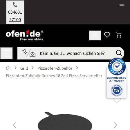
alt springen
034601
27100
Grill
Pizzaofen-Zubehör
Pizzaofen-Zubehör Gozney 18 Zoll Pizza Servierteller