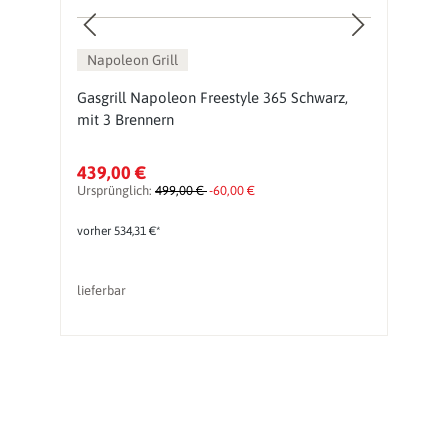
Napoleon Grill
Gasgrill Napoleon Freestyle 365 Schwarz,
G
mit 3 Brennern
439,00 €
2
Ursprünglich:
499,00 €
-60,00 €
Ur
vorher 534,31 €*
lieferbar
So