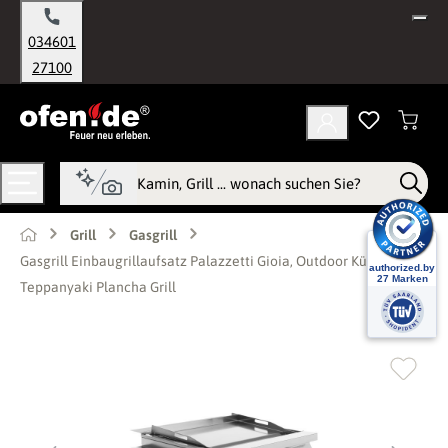
alt springen
034601
27100
Grill
Gasgrill
Gasgrill Einbaugrillaufsatz Palazzetti Gioia, Outdoor Küche
Teppanyaki Plancha Grill