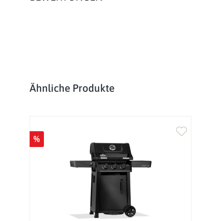
Produktgalerie überspringen
Ähnliche Produkte
%
%