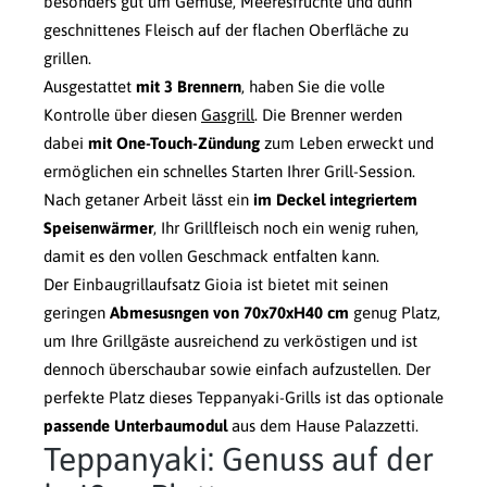
besonders gut um Gemüse, Meeresfrüchte und dünn
geschnittenes Fleisch auf der flachen Oberfläche zu
grillen.
Ausgestattet
mit 3 Brennern
, haben Sie die volle
Kontrolle über diesen
Gasgrill
. Die Brenner werden
dabei
mit One-Touch-Zündung
zum Leben erweckt und
ermöglichen ein schnelles Starten Ihrer Grill-Session.
Nach getaner Arbeit lässt ein
im Deckel integriertem
Speisenwärmer
, Ihr Grillfleisch noch ein wenig ruhen,
damit es den vollen Geschmack entfalten kann.
Der Einbaugrillaufsatz Gioia ist bietet mit seinen
geringen
Abmesusngen von 70x70xH40 cm
genug Platz,
um Ihre Grillgäste ausreichend zu verköstigen und ist
dennoch überschaubar sowie einfach aufzustellen. Der
perfekte Platz dieses Teppanyaki-Grills ist das optionale
passende Unterbaumodul
aus dem Hause Palazzetti.
Teppanyaki: Genuss auf der