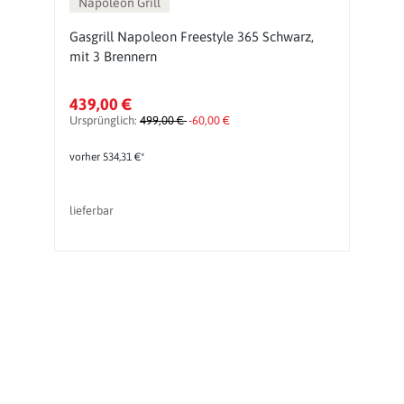
Napoleon Grill
Gasgrill Napoleon Freestyle 365 Schwarz,
G
mit 3 Brennern
439,00 €
2
Ursprünglich:
499,00 €
-60,00 €
Ur
vorher 534,31 €*
lieferbar
So