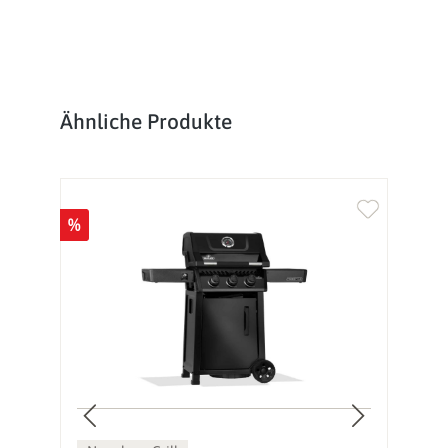
Produktgalerie überspringen
Ähnliche Produkte
%
%