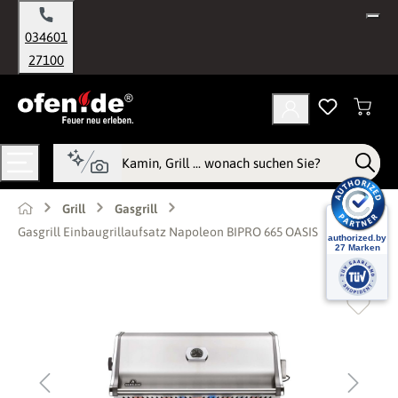
alt springen
034601
27100
Grill
Gasgrill
Gasgrill Einbaugrillaufsatz Napoleon BIPRO 665 OASIS