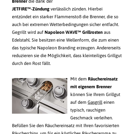
Brenner
die dank der
JETFIRE™-Zündung
verlässlich zünden. Hierbei
entzündet ein starker Flammenstoß die Brenner, die so
auch bei extremen Wetterbedingungen sicher entfacht.
Gegrillt wird auf
Napoleon WAVE™ Grillrosten
aus
Edelstahl. Sie besitzen eine Wellenform, die zum einen
das typische Napoleon Branding erzeugen. Andererseits
reduzieren sie die Möglichkeit, dass kleinteiliges Grillgut
durch den Rost fällt.
Mit dem
Räuchereinsatz
mit eigenem Brenner
können Sie Ihrem Grillgut
auf dem
Gasgrill
einen
typisch, rauchigen
Geschmack verleihen.
Befüllen Sie den Räuchereinsatz mit Ihren favorisierten
Räucherchips
, um für ein köstliches Räucheraroma zu