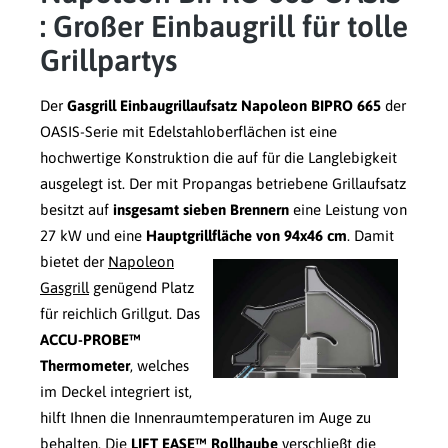
: Großer Einbaugrill für tolle
Grillpartys
Der
Gasgrill Einbaugrillaufsatz Napoleon BIPRO 665
der
OASIS-Serie mit Edelstahloberflächen ist eine
hochwertige Konstruktion die auf für die Langlebigkeit
ausgelegt ist. Der mit Propangas betriebene Grillaufsatz
besitzt auf
insgesamt sieben Brennern
eine Leistung von
27 kW und eine
Hauptgrillfläche von 94x46 cm
.
Damit
bietet der
Napoleon
Gasgrill
genügend Platz
für reichlich Grillgut. Das
ACCU-PROBE™
Thermometer
, welches
im Deckel integriert ist,
hilft Ihnen die Innenraumtemperaturen im Auge zu
behalten. Die
LIFT EASE™ Rollhaube
verschließt die