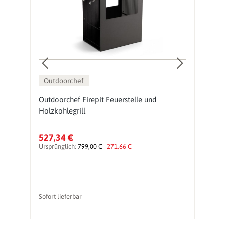
Outdoorchef
Outdoorchef Firepit Feuerstelle und
Gr
Holzkohlegrill
527,34 €
1
Ursprünglich:
799,00 €
-271,66 €
Ur
Sofort lieferbar
li