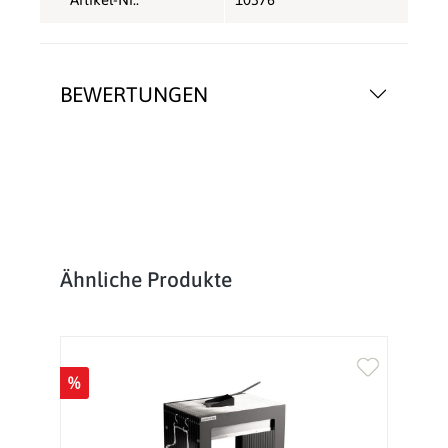
BEWERTUNGEN
Produktgalerie überspringen
Ähnliche Produkte
%
%